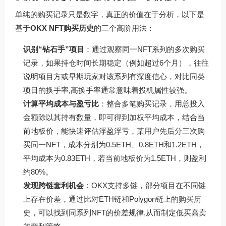
单纯的购买记录只是数字，真正的价值在于分析，以下是
基于
OKX NFT购买历史
的三个高阶用法：
识别“钻石手”项目
：通过观察同一NFT系列的多次购买
记录，如果持仓时间长期稳定（例如超过6个月），往往
说明项目方或早期玩家对该系列有深度信心，对比同类
项目的换手率,高换手率通常意味着投机属性较强。
计算平均成本与盈亏比
：整合多笔购买记录，用总投入
金额除以其持有数量，即可得到加权平均成本，结合当
前地板价，能快速评估浮盈浮亏，某用户先后分三次购
买同一NFT，成本分别为0.5ETH、0.8ETH和1.2ETH，
平均成本为0.83ETH，若当前地板价为1.5ETH，则盈利
约80%。
发现跨链套利机会
：OKX支持多链，部分项目在不同链
上存在价差，通过比对ETH链和Polygon链上的购买历
史，可以找到同系列NFT的价差规律,从而制定低买高卖