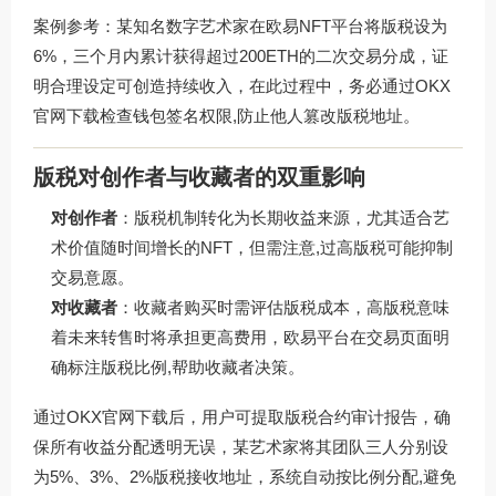
案例参考：某知名数字艺术家在欧易NFT平台将版税设为
6%，三个月内累计获得超过200ETH的二次交易分成，证
明合理设定可创造持续收入，在此过程中，务必通过
OKX
官网下载
检查钱包签名权限,防止他人篡改版税地址。
版税对创作者与收藏者的双重影响
对创作者
：版税机制转化为长期收益来源，尤其适合艺
术价值随时间增长的NFT，但需注意,过高版税可能抑制
交易意愿。
对收藏者
：收藏者购买时需评估版税成本，高版税意味
着未来转售时将承担更高费用，欧易平台在交易页面明
确标注版税比例,帮助收藏者决策。
通过
OKX官网下载
后，用户可提取版税合约审计报告，确
保所有收益分配透明无误，某艺术家将其团队三人分别设
为5%、3%、2%版税接收地址，系统自动按比例分配,避免