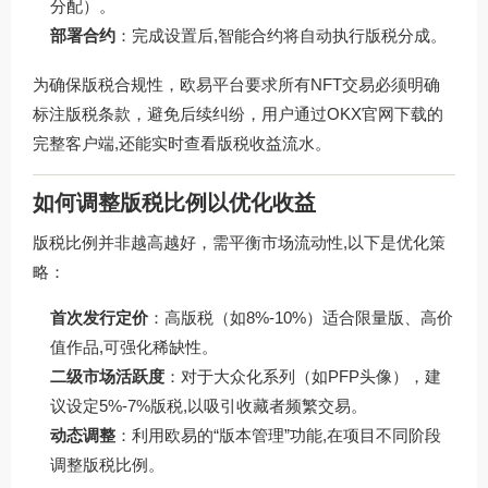
分配）。
部署合约
：完成设置后,智能合约将自动执行版税分成。
为确保版税合规性，欧易平台要求所有NFT交易必须明确
标注版税条款，避免后续纠纷，用户通过
OKX官网下载
的
完整客户端,还能实时查看版税收益流水。
如何调整版税比例以优化收益
版税比例并非越高越好，需平衡市场流动性,以下是优化策
略：
首次发行定价
：高版税（如8%-10%）适合限量版、高价
值作品,可强化稀缺性。
二级市场活跃度
：对于大众化系列（如PFP头像），建
议设定5%-7%版税,以吸引收藏者频繁交易。
动态调整
：利用欧易的“版本管理”功能,在项目不同阶段
调整版税比例。