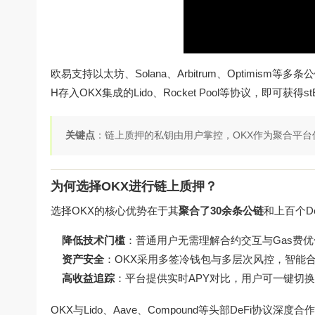
欧易支持以太坊、Solana、Arbitrum、Optimis
H存入OKX集成的Lido、Rocket Pool等协议，即可获
关键点
：链上质押的私钥由用户掌控，OKX作为聚合平
为何选择OKX进行链上质押？
选择OKX的核心优势在于其
聚合了30余条公链
和上百个D
降低技术门槛
：普通用户无需理解合约交互与Gas费优化
资产安全
：OKX采用多签冷钱包与多层次风控，智能
高收益追踪
：平台提供实时APY对比，用户可一键切
OKX与Lido、Aave、Compound等头部DeFi协议