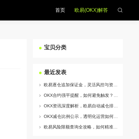
首页
欧易(OKX)解答
宝贝分类
最近发表
欧易逐仓追加保证金，灵活风控与资金利用的终极指南
OKX合约强平提醒，如何避免触发？深度解析风控机制与应对策略
OKX资讯深度解析，欧易自动减仓排队机制全攻略
OKX减仓比例公示，透明化运营如何重塑用户信任与市场格局
欧易风险限额查询全攻略，如何精准管理您的OKX交易风险？