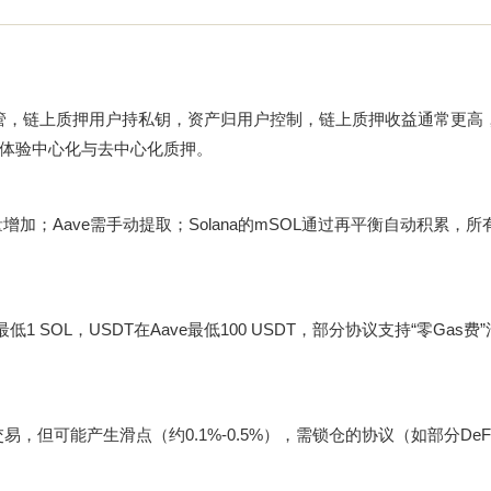
产由平台托管，链上质押用户持私钥，资产归用户控制，链上质押收益通常更
体验中心化与去中心化质押。
量增加；Aave需手动提取；Solana的mSOL通过再平衡自动积累，
inance最低1 SOL，USDT在Aave最低100 USDT，部分协议支持“零Gas
易，但可能产生滑点（约0.1%-0.5%），需锁仓的协议（如部分DeF