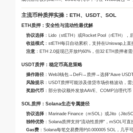
主流币种质押实操：ETH、USDT、SOL
ETH质押：安全性与流动性最优解
协议选择
：Lido（stETH）或Rocket Pool（r
收益模式
：stETH每日自动累积，支持在Uniswap上
注意
：ETH 2.0提现已开放约60%，但32 ETH质押
USDT质押：稳定币高息策略
操作路径
：Web3钱包→DeFi→质押→选择“Aave USD
风险提示
：USDT质押可能涉及借贷市场价格波动，需
奖励代币
：部分协议额外发放AAVE、COMP治理代币
SOL质押：Solana生态专属捷径
协议选择
：Marinade Finance（mSOL）或Jito（Jito
独特优势
：Solana质押支持“流动性质押”，mSOL可直接
Gas费
：Solana每笔交易费用约0.000005 SOL，几