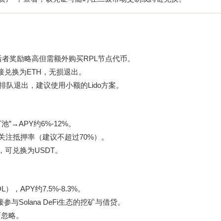
ETH），后者奖励略高但需额外购买RPL节点代币。
直接兑换为ETH，无损退出。
者需排队退出，建议使用小额的Lido方案。
T池”→APY约6%-12%。
关注抵押率（建议不超过70%）。
，可兑换为USDT。
SOL），APY约7.5%-8.3%。
参与Solana DeFi生态的挖矿与借贷。
乎可忽略。