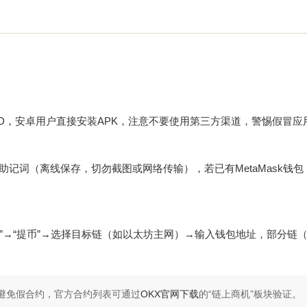
e ID，安卓用户直接安装APK，注意不要使用第三方渠道，警惕假冒应
并记录助记词（离线保存，切勿截图或网络传输），若已有MetaMask钱
”→“提币”→选择目标链（如以太坊主网）→输入钱包地址，部分链（如S
避免假合约，官方合约列表可通过
OKX官网下载
的“链上商机”板块验证。