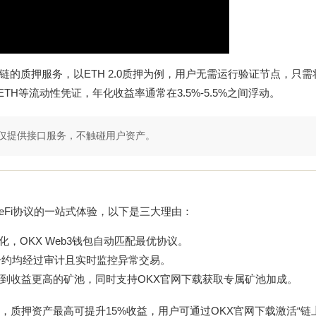
m等多条公链的质押服务，以ETH 2.0质押为例，用户无需运行验证节点，只需
得stETH等流动性凭证，年化收益率通常在3.5%-5.5%之间浮动。
台仅提供接口服务，不触碰用户资产。
eFi协议的一站式体验，以下是三大理由：
，OKX Web3钱包自动匹配最优协议。
合约均经过审计且实时监控异常交易。
换到收益更高的矿池，同时支持
OKX官网下载
获取专属矿池加成。
深度合作，质押资产最高可提升15%收益，用户可通过
OKX官网下载
激活“链