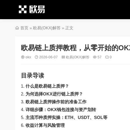
首页
»
欧易(OKX)解答
» 正文
欧易链上质押教程，从零开始的OK
okx
2026-06-07
欧易(OKX)解答
57
0
目录导读
什么是欧易链上质押？
为何选择OKX进行链上质押？
欧易链上质押操作前的准备工作
详细步骤：OKX钱包连接与资产划转
主流币种质押实操：ETH、USDT、SOL等
收益计算与风险管理