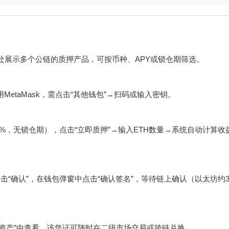
质押”，此处展示多个公链的质押产品，可按币种、APY或锁仓期筛选。
用MetaMask，需点击“其他钱包”→扫码或输入密钥。
约4.2%，无锁仓期），点击“立即质押”→输入ETH数量→系统自动计算
点击“确认”，在钱包弹窗中点击“确认签名”，等待链上确认（以太坊约3-
包”→“资产”中查看，该凭证可随时在二级市场交易或跨链兑换。