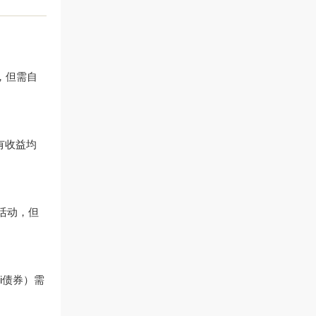
高，但需自
所有收益均
费”活动，但
i债券）需