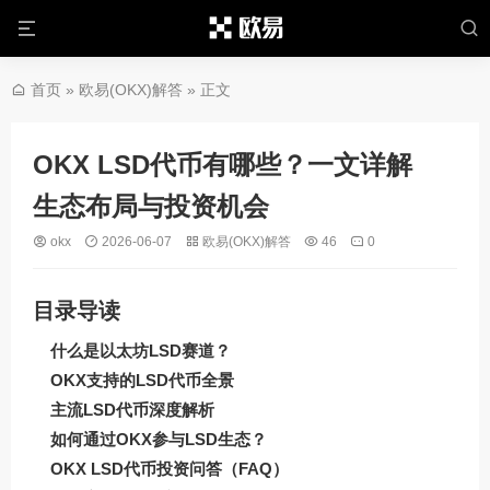
首页
»
欧易(OKX)解答
» 正文
OKX LSD代币有哪些？一文详解
生态布局与投资机会
okx
2026-06-07
欧易(OKX)解答
46
0
目录导读
什么是以太坊LSD赛道？
OKX支持的LSD代币全景
主流LSD代币深度解析
如何通过OKX参与LSD生态？
OKX LSD代币投资问答（FAQ）