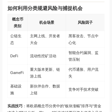
如何利用分类规避风险与捕捉机会
概念币
机会场景
风险因子
类别
公链生
主网上线、开发者
黑客攻击、节点中
态
大会
心化
智能合约漏洞、监
DeFi
流动性挖矿活动
管压制
重大版本更新、链
代币通胀、用户流
GameFi
游上线
失
基础设
新伙伴合作、数据
竞争对手技术突破
施
上链
实战技巧
：将欧易概念币分类中的“板块涨幅”排序与“资金