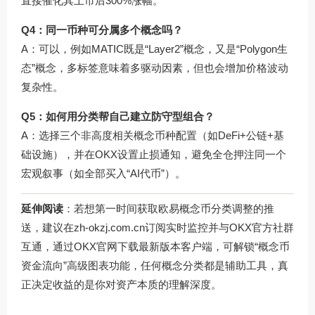
直接催化其上市后300%涨幅。
Q4：同一币种可分属多个概念吗？
A：可以，例如MATIC既是“Layer2”概念，又是“Polygon生
态”概念，多标签意味着多驱动因素，但也会增加价格波动
复杂性。
Q5：如何用分类帮自己建立防守型组合？
A：选择三个非高度相关概念币种配置（如DeFi+公链+基
础设施），并在OKX设置止损通知，避免全仓押注同一个
宏观叙事（如全部买入“AI代币”）。
延伸阅读
：若想第一时间获取欧易概念币分类调整的推
送，建议在
zh-okzj.com.cn
订阅实时监控并与OKX官方社群
互通，通过OKX官网下载最新版本客户端，可解锁“概念币
资金流向”高级图表功能，任何概念分类都是辅助工具，真
正决定收益的是你对资产本质的理解深度。