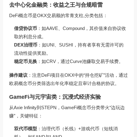
去中心化金融类：收益之王与合规暗雷
DeFi概念币是OKX交易额的常青支柱,分类包括：
借贷协议币
：如AAVE、Compound，其价值来自协议收
取的利息分成。
DEX治理币
：如UNI、SUSHI，持有者享有无需许可的
流动性提供奖励。
稳定币兑换
：如CRV，通过Curve池赚取交易手续费。
操作建议
：注意DeFi项目在OKX中的“持仓挖矿”活动，通过
欧易概念币分类筛选出年化率稳定且审计合格的协议。
GameFi与元宇宙类：沉浸式经济实验
从Axie Infinity到STEPN，GameFi概念币分类带火“边玩边
赚”，关键特征：
双代币模型
：治理代币（长线）+游戏代币（短线消
耗），如SAND与LAND。