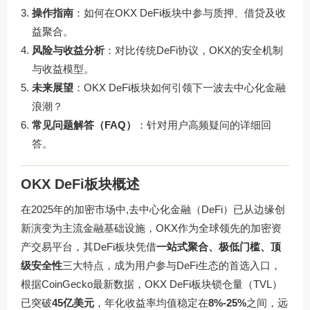
操作指南
：如何在OKX DeFi板块中参与质押、借贷及收
益聚合。
风险与收益分析
：对比传统DeFi协议，OKX的安全机制
与收益模型。
未来展望
：OKX DeFi板块如何引领下一波去中心化金融
浪潮？
常见问题解答（FAQ）
：针对用户高频疑问的详细回
答。
OKX DeFi板块概述
在2025年的加密市场中,去中心化金融（DeFi）已从边缘创
新演变为主流金融基础设施，OKX作为全球领先的加密资
产交易平台，其DeFi板块凭借
一站式聚合、极低门槛、顶
级安全性
三大特点，成为用户参与DeFi生态的首选入口，
根据CoinGecko最新数据，OKX DeFi板块锁仓量（TVL）
已突破
45亿美元
，年化收益率均值稳定在
8%-25%
之间，远