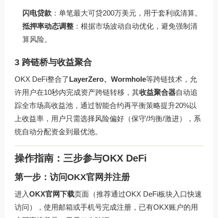
闪电贷款
：单笔最大可贷200万美元，用于套利或清算。
抵押率动态调整
：根据市场波动自动优化，避免强制清
算风险。
3 跨链桥与收益聚合
OKX DeFi整合了
LayerZero、Wormhole
等跨链技术，允
许用户在10秒内完成资产跨链转移，其
收益聚合器
自动追
踪全市场高收益池，通过智能合约再平衡策略提升20%以
上收益率，用户只需选择风险偏好（保守/均衡/激进），系
统自动分配资金到最优池。
操作指南：三步参与OKX DeFi
第一步：访问OKX官网并注册
进入
OKX官网下载
页面（推荐通过
OKX DeFi板块入口
快速
访问），使用邮箱或手机号完成注册，已有OKX账户的用