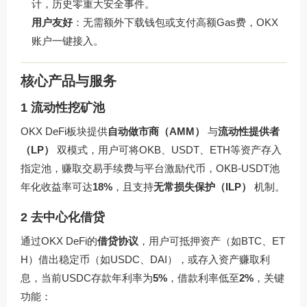
计，历史零重大安全事件。
用户友好
：无需额外下载钱包或支付高额Gas费，OKX
账户一键接入。
核心产品与服务
1 流动性挖矿池
OKX DeFi板块提供
自动做市商（AMM）
与
流动性提供者
（LP）
双模式，用户可将OKB、USDT、ETH等资产存入
指定池，赚取交易手续费与平台激励代币，OKB-USDT池
年化收益率可达
18%
，且支持
无常损失保护（ILP）
机制。
2 去中心化借贷
通过OKX DeFi的
借贷协议
，用户可抵押资产（如BTC、ET
H）借出稳定币（如USDC、DAI），或存入资产赚取利
息，当前USDC存款年利率为
5%
，借款利率低至
2%
，关键
功能：