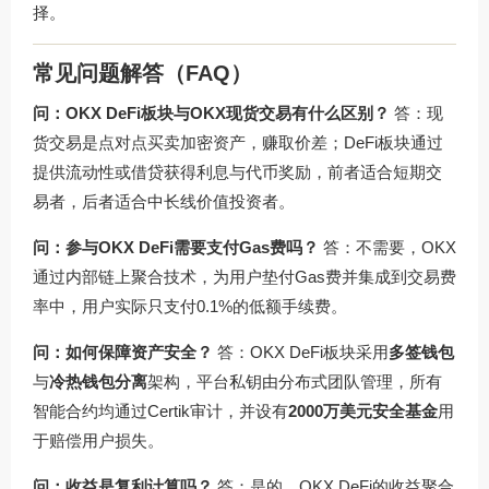
择。
常见问题解答（FAQ）
问：OKX DeFi板块与OKX现货交易有什么区别？
答：现
货交易是点对点买卖加密资产，赚取价差；DeFi板块通过
提供流动性或借贷获得利息与代币奖励，前者适合短期交
易者，后者适合中长线价值投资者。
问：参与OKX DeFi需要支付Gas费吗？
答：不需要，OKX
通过内部链上聚合技术，为用户垫付Gas费并集成到交易费
率中，用户实际只支付0.1%的低额手续费。
问：如何保障资产安全？
答：OKX DeFi板块采用
多签钱包
与
冷热钱包分离
架构，平台私钥由分布式团队管理，所有
智能合约均通过Certik审计，并设有
2000万美元安全基金
用
于赔偿用户损失。
问：收益是复利计算吗？
答：是的，OKX DeFi的收益聚合