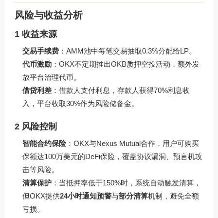
风险与收益分析
1 收益来源
交易手续费
：AMM池中每笔交易抽取0.3%分配给LP。
代币激励
：OKX不定期推出OKB质押空投活动，额外发
放平台治理代币。
借贷利差
：借款人支付利息，存款人获得70%利息收
入，平台收取30%作为风险储备金。
2 风险控制
智能合约保险
：OKX与Nexus Mutual合作，用户可购买
保额达100万美元的DeFi保险，覆盖协议漏洞、预言机攻
击等风险。
清算保护
：当抵押率低于150%时，系统自动触发清算，
但OKX提供
24小时通知预警
与
部分清算
机制，避免全额
亏损。