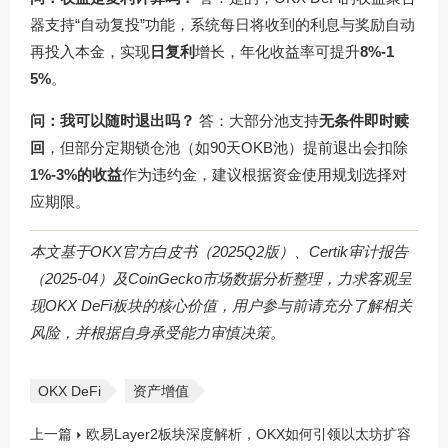
器支持“自动复投”功能，系统每日将收到的利息与奖励自动
再投入本金，实现
日复利
增长，年化收益率可提升
8%-1
5%
。
问：我可以随时退出吗？
答：大部分池支持
无条件即时赎
回
，但部分定期锁仓池（如90天OKB池）提前退出会扣除
1%-3%的收益
作为违约金，建议根据资金使用规划选择对
应期限。
本文基于OKX官方白皮书（2025Q2版）、Certik审计报告
（2025-04）及CoinGecko市场数据分析整理，力求客观呈
现OKX DeFi板块的核心价值，用户参与前请充分了解相关
风险，并根据自身承受能力审慎决策。
OKX DeFi
资产增值
上一篇
欧易Layer2板块深度解析，OKX如何引领以太坊扩容