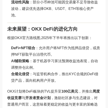
流动性风险
：部分小币种池可能因交易量不足导致收益
波动，建议优先选择OKB、USDT、ETH等核心资产
池。
未来展望：OKX DeFi的进化方向
根据OKX官方路线图,2025年下半年将推出以下创新：
DeFi+NFT组合
：允许用户将NFT作为抵押品借贷，或质
押NFT获取平台治理代币。
AI辅助策略
：基于机器学习算法预测收益池表现，自动
调整持仓比例。
合规化借贷
：与监管机构合作，推出KYC合规的DeFi借
贷产品，面向机构用户开放。
OKX计划将DeFi板块的TVL提升至
100亿美元
，并推出
周度
收益竞赛
与
开发者赏金计划
，激励社区参与生态建设，对
普通用户而言，这意味着更稳定的收益与更丰富的策略选