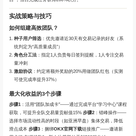
实战策略与技巧
如何组建高效团队？
种子用户筛选
：优先邀请近30天有交易记录的好友（系
统判定为“高质量成员”）
角色分工法
：指定1人负责每日签到提醒，1人专注交易
量冲刺
激励协议
：约定将额外奖励的20%用做团队红包（实测
可使完成率提升37%）
最大化收益的3个步骤
步骤1
：活用“团队加成卡”——通过完成平台“学习中心”课程
获取，可提升全队交易量贡献值15%
步骤2
：错峰操作——
选择市场流动性高的时段（如亚洲早盘）集体交易，降低
滑点成本
步骤3
：捆绑
OKX官网下载
链接推广——邀请新