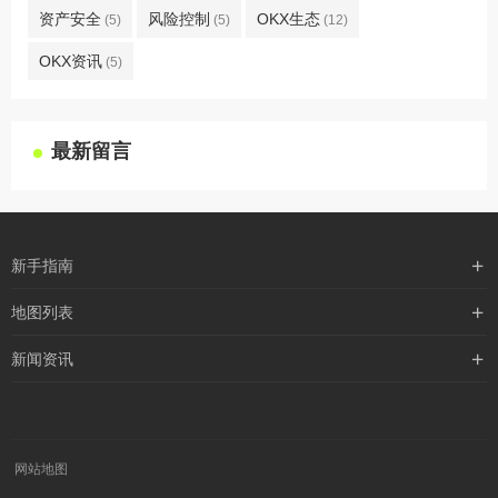
资产安全
风险控制
OKX生态
(5)
(5)
(12)
OKX资讯
(5)
最新留言
新手指南
购买流程
地图列表
支付方式
最新文章
新闻资讯
配送流程
xml地图
行业新闻
常见问题
txt地图
公司新闻
robots
网站地图
媒体新闻