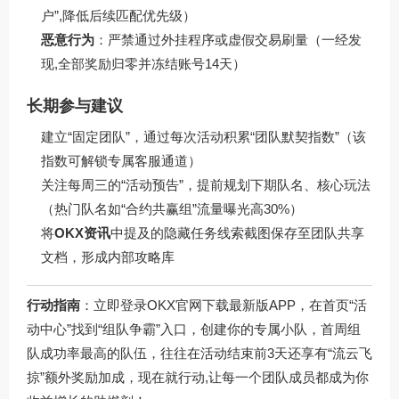
户”,降低后续匹配优先级）
恶意行为
：严禁通过外挂程序或虚假交易刷量（一经发
现,全部奖励归零并冻结账号14天）
长期参与建议
建立“固定团队”，通过每次活动积累“团队默契指数”（该
指数可解锁专属客服通道）
关注每周三的“活动预告”，提前规划下期队名、核心玩法
（热门队名如“合约共赢组”流量曝光高30%）
将
OKX资讯
中提及的隐藏任务线索截图保存至团队共享
文档，形成内部攻略库
行动指南
：立即登录OKX官网下载最新版APP，在首页“活
动中心”找到“组队争霸”入口，创建你的专属小队，首周组
队成功率最高的队伍，往往在活动结束前3天还享有“流云飞
掠”额外奖励加成，现在就行动,让每一个团队成员都成为你