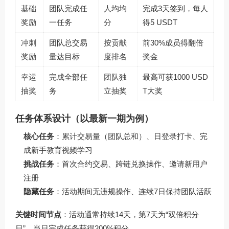
基础
团队完成任
人均均
完成3天签到，每人
奖励
一任务
分
得5 USDT
冲刺
团队总交易
按贡献
前30%成员得翻倍
奖励
量达目标
度排名
奖金
幸运
完成全部任
团队独
最高可获1000 USD
抽奖
务
立抽奖
T大奖
任务体系设计（以最新一期为例）
核心任务
：累计交易量（团队总和）、日登录打卡、完
成新手教育视频学习
挑战任务
：首次合约交易、跨链兑换操作、邀请新用户
注册
隐藏任务
：活动期间无违规操作、连续7日保持团队活跃
关键时间节点
：活动通常持续14天，第7天为“双倍积分
日”，当日完成任务获得200%积分。