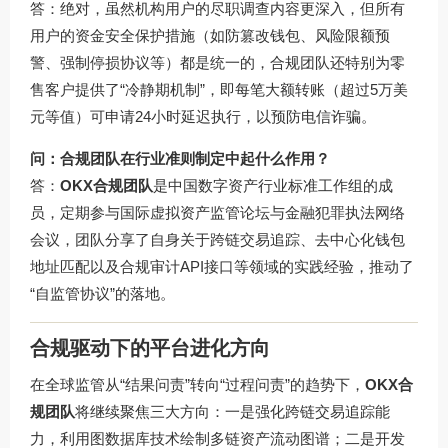
答：绝对，虽然机构用户的尽职调查内容更深入，但所有
用户的资金安全保护措施（如防篡改钱包、风险限额预
警、强制停损协议等）都是统一的，合规团队还特别为零
售客户提供了“冷静期机制”，即每笔大额转账（超过5万美
元等值）可申请24小时延迟执行，以预防电信诈骗。
问：合规团队在行业准则制定中起什么作用？
答：
OKX合规团队
是中国数字资产行业标准工作组的成
员，定期参与国际虚拟资产监管论坛与金融犯罪执法网络
会议，团队分享了自身关于跨链交易追踪、去中心化钱包
地址匹配以及合规审计API接口等领域的实践经验，推动了
“自监管协议”的落地。
合规驱动下的平台进化方向
在全球监管从“结果问责”转向“过程问责”的趋势下，
OKX合
规团队
将继续聚焦三大方向：一是强化跨链交易追踪能
力，利用图数据库技术绘制多链资产流动图谱；二是开发