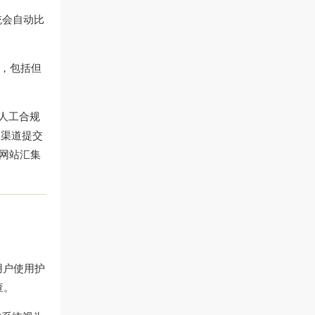
统会自动比
明，包括但
由人工合规
服渠道提交
网站汇集
用户使用护
查。