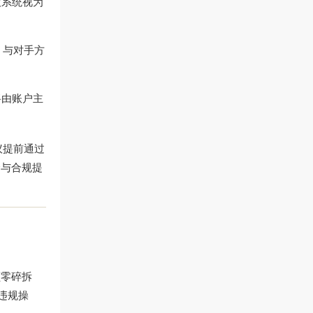
被系统视为
、与对手方
将由账户主
议提前通过
全与合规提
额零碎拆
违规操