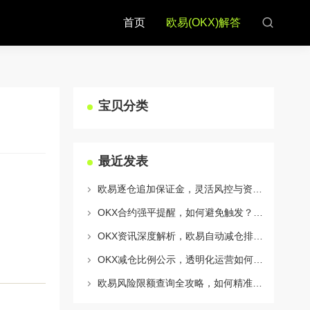
首页
欧易(OKX)解答
宝贝分类
最近发表
欧易逐仓追加保证金，灵活风控与资金利用的终极指南
OKX合约强平提醒，如何避免触发？深度解析风控机制与应对策略
OKX资讯深度解析，欧易自动减仓排队机制全攻略
OKX减仓比例公示，透明化运营如何重塑用户信任与市场格局
欧易风险限额查询全攻略，如何精准管理您的OKX交易风险？