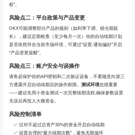
权”。
风险点二：平台政策与产品变更
OKX可能调整部分产品的规则（如利率下调、锁仓期延
长），建议定期检查（至少每月一次）你的自动续期计划
是否依然符合当前市场环境，可通过“设置-通知偏好”开启
“产品变更提醒”。
风险点三：账户安全与误操作
请务必保护你的API密钥和二次验证设备，不要随意向第三
方透露开启自动续期后的操作权限。
测试环境
也很重要
——建议先用小资金测试一次完整续期流程,确保参数设置
无误后再投入大额资金。
风险控制清单
✅ 仅对不超过总资产30%的资金开启自动续期
✅ 设置合理的“最大续期次数”，避免无限循环