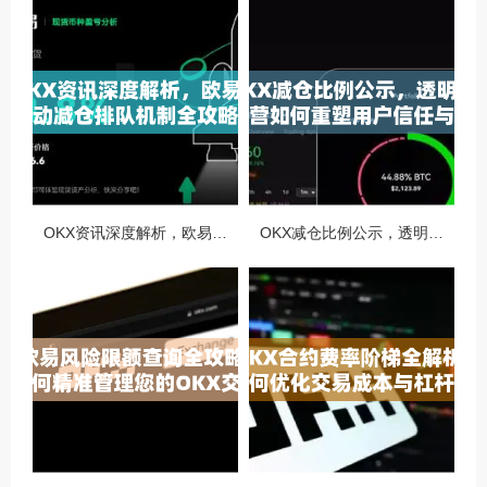
OKX资讯深度解析，欧易自动减仓排队机制全攻略
OKX减仓比例公示，透明化运营如何重塑用户信任与市场格局