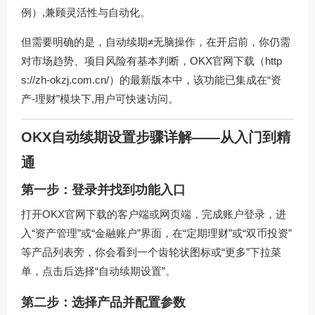
例）,兼顾灵活性与自动化。
但需要明确的是，自动续期≠无脑操作，在开启前，你仍需
对市场趋势、项目风险有基本判断，OKX官网下载（
http
s://zh-okzj.com.cn/
）的最新版本中，该功能已集成在“资
产-理财”模块下,用户可快速访问。
OKX自动续期设置步骤详解——从入门到精
通
第一步：登录并找到功能入口
打开
OKX官网下载
的客户端或网页端，完成账户登录，进
入“资产管理”或“金融账户”界面，在“定期理财”或“双币投资”
等产品列表旁，你会看到一个齿轮状图标或“更多”下拉菜
单，点击后选择“自动续期设置”。
第二步：选择产品并配置参数