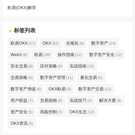
欧易(OKX)解答
标签列表
欧易OKX
OKX
合规化
数字资产
(17)
(82)
(6)
(24)
Web3
欧易
操作指南
数字资产安全
(8)
(39)
(12)
(12)
安全交易
应对策略
实战指南
(8)
(5)
(10)
交易策略
数字资产管理
量化交易
(6)
(11)
(5)
数字资产增值
OKX欧易
数字资产交易
(6)
(5)
(11)
用户权益
交易指南
实战技巧
解决方案
(7)
(6)
(5)
(8)
资产安全
风险控制
OKX生态
(5)
(5)
(12)
OKX资讯
(5)