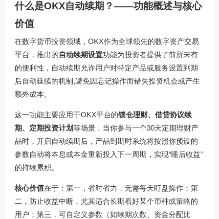
什么是OKX自动续期？——功能概述与核心
价值
在数字货币投资领域，OKX作为全球领先的数字资产交易
平台，推出的
自动续期设置
功能为投资者提供了前所未有
的便利性，自动续期允许用户对特定产品或服务设置到期
后自动延续的机制,避免因忘记操作而错失投资机会或产生
额外成本。
这一功能主要应用于OKX平台的
锁仓理财、借贷协议续
期、定期投资计划
等场景，当你参与一个30天定期理财产
品时，开启自动续期后，产品到期时系统将按照你预设的
参数自动将本息或本金重新投入下一周期，实现“睡后收益”
的持续累积。
核心价值
在于：第一，省时省力，无需每天盯盘操作；第
二，防止收益中断，尤其适合长期看好某个币种或策略的
用户；第三，可自定义参数（如续期次数、资金分配比