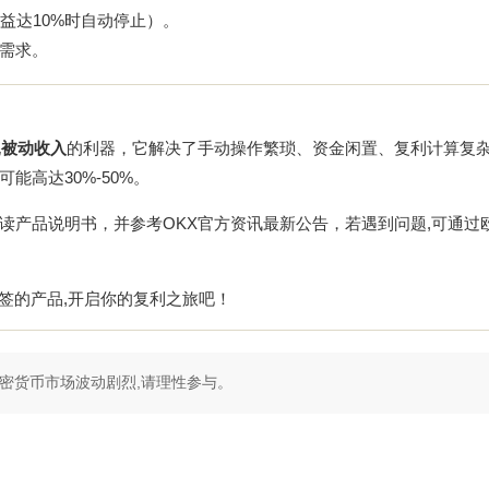
益达10%时自动停止）。
发需求。
现
被动收入
的利器，它解决了手动操作繁琐、资金闲置、复利计算复
高达30%-50%。
读产品说明书，并参考
OKX官方资讯
最新公告，若遇到问题,可通过
”标签的产品,开启你的复利之旅吧！
密货币市场波动剧烈,请理性参与。