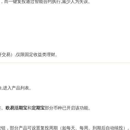
，而一键复投通过智能合约执行,减少人为失误。
交易）,仅限固定收益类理财。
板块,进入产品列表。
签。
欧易活期宝
和
定期宝
部分币种已开启该功能。
启按钮，部分产品可设置复投周期（如每天、每周、到期后自动续投）