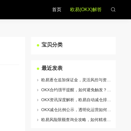
首页
欧易(OKX)解答
宝贝分类
最近发表
欧易逐仓追加保证金，灵活风控与资金利用的终极指南
OKX合约强平提醒，如何避免触发？深度解析风控机制与应对策略
OKX资讯深度解析，欧易自动减仓排队机制全攻略
OKX减仓比例公示，透明化运营如何重塑用户信任与市场格局
欧易风险限额查询全攻略，如何精准管理您的OKX交易风险？