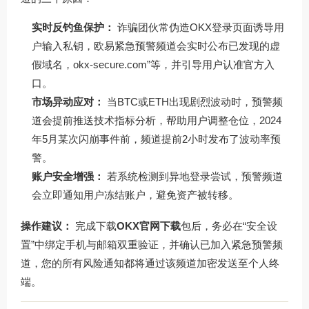
实时反钓鱼保护：
诈骗团伙常伪造OKX登录页面诱导用
户输入私钥，欧易紧急预警频道会实时公布已发现的虚
假域名，okx-secure.com”等，并引导用户认准官方入
口。
市场异动应对：
当BTC或ETH出现剧烈波动时，预警频
道会提前推送技术指标分析，帮助用户调整仓位，2024
年5月某次闪崩事件前，频道提前2小时发布了波动率预
警。
账户安全增强：
若系统检测到异地登录尝试，预警频道
会立即通知用户冻结账户，避免资产被转移。
操作建议：
完成下载
OKX官网下载
包后，务必在“安全设
置”中绑定手机与邮箱双重验证，并确认已加入紧急预警频
道，您的所有风险通知都将通过该频道加密发送至个人终
端。