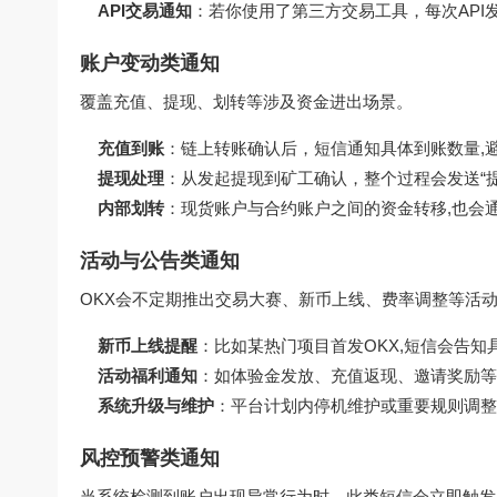
API交易通知
：若你使用了第三方交易工具，每次API
账户变动类通知
覆盖充值、提现、划转等涉及资金进出场景。
充值到账
：链上转账确认后，短信通知具体到账数量,
提现处理
：从发起提现到矿工确认，整个过程会发送“提
内部划转
：现货账户与合约账户之间的资金转移,也会
活动与公告类通知
OKX会不定期推出交易大赛、新币上线、费率调整等活
新币上线提醒
：比如某热门项目首发OKX,短信会告知
活动福利通知
：如体验金发放、充值返现、邀请奖励等
系统升级与维护
：平台计划内停机维护或重要规则调整
风控预警类通知
当系统检测到账户出现异常行为时，此类短信会立即触发