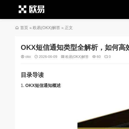
首页
»
欧易(OKX)解答
» 正文
OKX短信通知类型全解析，如何高
okx
2026-06-09
欧易(OKX)解答
60
0
目录导读
OKX短信通知概述