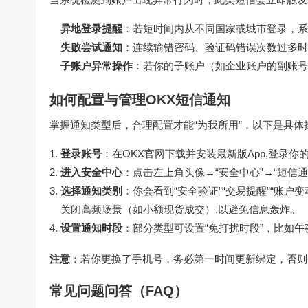
异地登录提醒
：若短时间内从不同国家或城市登录，系
失败尝试通知
：连续输错密码、验证码错误次数过多时
子账户异常操作
：若你的子账户（如企业账户的副账号
如何配置与管理OKX短信通知
掌握通知类型后，合理配置才能“为我所用”，以下是具体操
登录账号
：在
OKX官网下载
并安装最新版App,登录你
进入安全中心
：点击左上角头像→“安全中心”→“短信通
选择通知类别
：你会看到“安全验证”“交易提醒”“账户
关闭高频场景（如小额现货成交）,以避免信息轰炸。
设置通知时段
：部分类型可设置“免打扰时段”，比如
注意
：若你更换了手机号，务必第一时间更新绑定，否则
常见问题问答（FAQ）