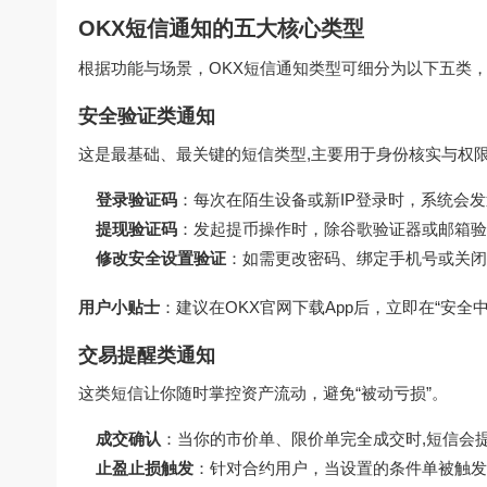
OKX短信通知的五大核心类型
根据功能与场景，OKX短信通知类型可细分为以下五类
安全验证类通知
这是最基础、最关键的短信类型,主要用于身份核实与权
登录验证码
：每次在陌生设备或新IP登录时，系统会发
提现验证码
：发起提币操作时，除谷歌验证器或邮箱验
修改安全设置验证
：如需更改密码、绑定手机号或关闭
用户小贴士
：建议在
OKX官网下载
App后，立即在“安全
交易提醒类通知
这类短信让你随时掌控资产流动，避免“被动亏损”。
成交确认
：当你的市价单、限价单完全成交时,短信会
止盈止损触发
：针对合约用户，当设置的条件单被触发