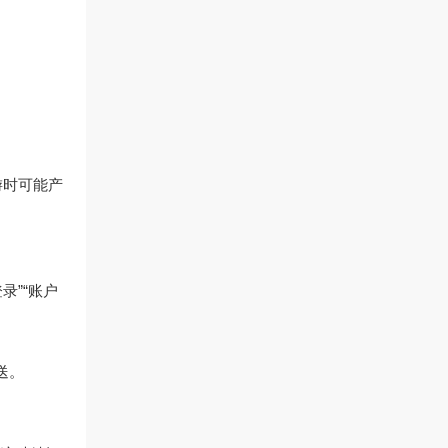
游时可能产
录”“账户
送。