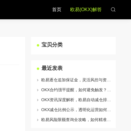
首页
欧易(OKX)解答
宝贝分类
最近发表
欧易逐仓追加保证金，灵活风控与资金利用的终极指南
OKX合约强平提醒，如何避免触发？深度解析风控机制与应对策略
OKX资讯深度解析，欧易自动减仓排队机制全攻略
OKX减仓比例公示，透明化运营如何重塑用户信任与市场格局
欧易风险限额查询全攻略，如何精准管理您的OKX交易风险？