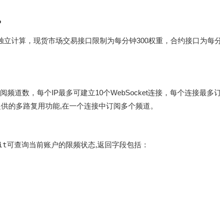
？
独立计算，现货市场交易接口限制为每分钟300权重，合约接口为每分
阅频道数，每个IP最多可建立10个WebSocket连接，每个连接最多订
提供的多路复用功能,在一个连接中订阅多个频道。
it
可查询当前账户的限频状态,返回字段包括：