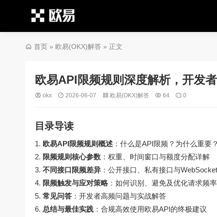
首页
»
欧易(OKX)解答
» 正文
欧易API限频规则深度解析，开发
okx
2026-06-07
欧易(OKX)解答
64
0
目录导读
欧易API限频规则概述
：什么是API限频？为什么重要
限频规则核心参数
：权重、时间窗口与额度分配详解
不同接口限频差异
：公开接口、私有接口与WebSock
限频触发与应对策略
：如何识别、避免及优化请求频率
常见问答
：开发者高频问题与实战解答
总结与最佳实践
：合规高效使用欧易API的终极建议