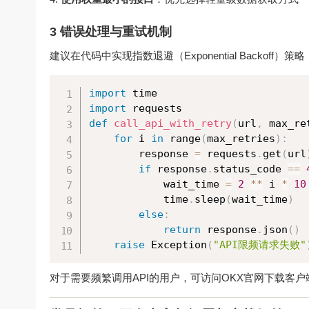
3 错误处理与重试机制
建议在代码中实现指数退避（Exponential Backoff）策略
import
import
def
call_api_with_retry
(
url
,
 max_re
for
 i 
in
 range
(
max_retries
)
:
        response 
=
 requests
.
get
(
url
if
 response
.
status_code 
==
            wait_time 
=
2
**
 i 
*
10
            time
.
sleep
(
wait_time
)
else
:
return
 response
.
json
(
)
raise
 Exception
(
"API限频请求失败"
对于需要频繁调用API的用户，可访问
OKX官网下载
客户