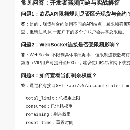
常见问答：开发者高频问题与实战解答
问题1：欧易API限频规则是否区分现货与合约
答
：是的，现货与合约使用不同的API端点，且限频额度
重，但请注意,同一账户下的多个子账户会共享总限额。
问题2：WebSocket连接是否受限频影响？
答
：WebSocket不限制具体消息频率，但限制连接数与订
频道（VIP用户可提升至500），建议使用
欧易官网下载
问题3：如何查看当前剩余权重？
答
：通过私有接口
GET /api/v5/account/rate-lim
total_limit
：总权重上限
consumed
：已消耗权重
remaining
：剩余权重
reset_time
：重置时间