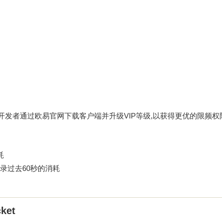
议开发者通过
欧易官网下载
客户端并升级VIP等级,以获得更优的限频权
耗
录过去60秒的消耗
et