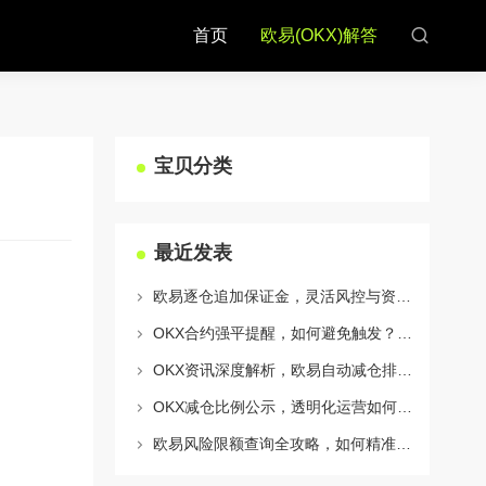
首页
欧易(OKX)解答
宝贝分类
最近发表
欧易逐仓追加保证金，灵活风控与资金利用的终极指南
OKX合约强平提醒，如何避免触发？深度解析风控机制与应对策略
OKX资讯深度解析，欧易自动减仓排队机制全攻略
OKX减仓比例公示，透明化运营如何重塑用户信任与市场格局
欧易风险限额查询全攻略，如何精准管理您的OKX交易风险？