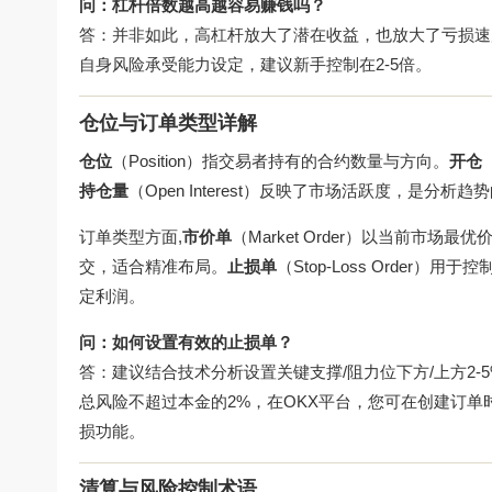
问：杠杆倍数越高越容易赚钱吗？
答：并非如此，高杠杆放大了潜在收益，也放大了亏损速
自身风险承受能力设定，建议新手控制在2-5倍。
仓位与订单类型详解
仓位
（Position）指交易者持有的合约数量与方向。
开仓
持仓量
（Open Interest）反映了市场活跃度，是分析
订单类型方面,
市价单
（Market Order）以当前市场
交，适合精准布局。
止损单
（Stop-Loss Order
定利润。
问：如何设置有效的止损单？
答：建议结合技术分析设置关键支撑/阻力位下方/上方2-
总风险不超过本金的2%，在OKX平台，您可在创建订
损功能。
清算与风险控制术语