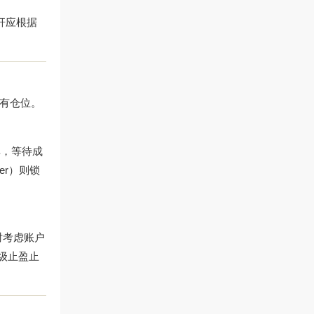
杆应根据
结现有仓位。
挂单，等待成
rder）则锁
时考虑账户
级止盈止