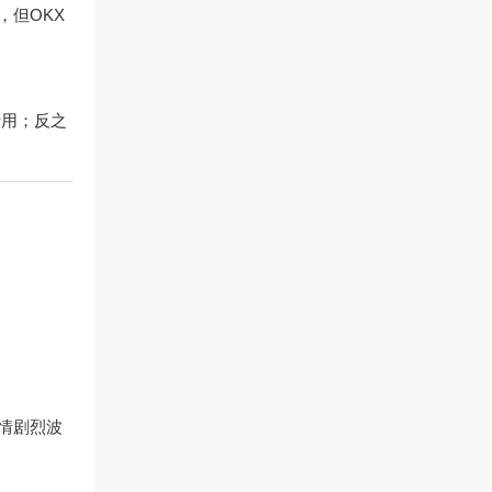
在，但OKX
费用；反之
行情剧烈波