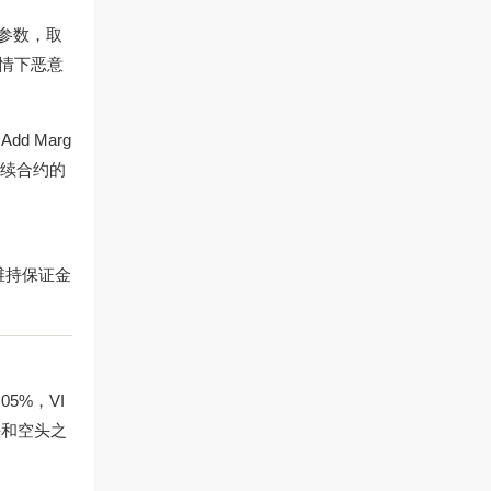
是关键参数，取
情下恶意
Add Marg
永续合约的
、维持保证金
05%，VI
头和空头之