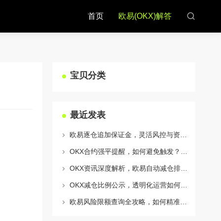
首页
欧易(OKX)解答
宝贝分类
最近发表
欧易逐仓追加保证金，灵活风控与资金利用的终极指南
OKX合约强平提醒，如何避免触发？深度解析风控机制与应对策略
OKX资讯深度解析，欧易自动减仓排队机制全攻略
OKX减仓比例公示，透明化运营如何重塑用户信任与市场格局
欧易风险限额查询全攻略，如何精准管理您的OKX交易风险？