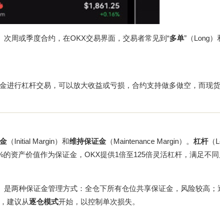
，如当周、次周或季度合约，在OKX交易界面，交易者常见到“
多单
”（Long）
金进行杠杆交易，可以放大收益或亏损，合约支持做多做空，而现
金
（Initial Margin）和
维持保证金
（Maintenance Margin）。
杠杆
（L
%的资产价值作为保证金，OKX提供1倍至125倍灵活杠杆，满足不
 Margin）是两种保证金管理方式：全仓下所有仓位共享保证金，风险较高
，建议从
逐仓模式
开始，以控制单次损失。