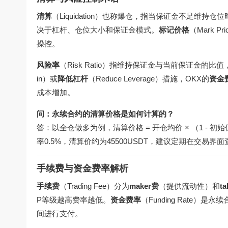
清算
（Liquidation）也称爆仓，指当保证金不足维持
决于杠杆、仓位大小和保证金模式。
标记价格
（Mark 
操控。
风险率
（Risk Ratio）指维持保证金与当前保证金的
in）或
降低杠杆
（Reduce Leverage）措施，OKX的
资金
成本增加。
问：永续合约的清算价格是如何计算的？
答：以全仓做多为例，清算价格 = 开仓均价 × （1 - 初
率0.5%，清算价约为45500USDT，建议定期在交易
手续费与资金费率解析
手续费
（Trading Fee）分为
maker费
（提供流动性）和
t
P等级越高费率越低。
资金费率
（Funding Rate
间进行支付。