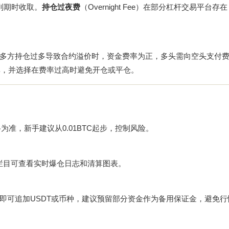
约到期时收取。
持仓过夜费
（Overnight Fee）在部分杠杆交易平台存
多方持仓过多导致合约溢价时，资金费率为正，多头需向空头支付
率，并选择在费率过高时避免开仓或平仓。
格为准，新手建议从0.01BTC起步，控制风险。
”栏目可查看实时爆仓日志和清算图表。
金”即可追加USDT或币种，建议预留部分资金作为备用保证金，避免