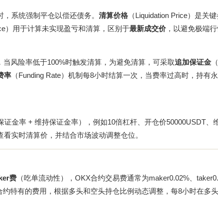
仓位时，系统强制平仓以偿还债务。
清算价格
（Liquidation Price）
Price）用于计算未实现盈亏和清算，区别于
最新成交价
，以避免极端行
比值，当风险率低于100%时触发清算，为避免清算，可采取
追加保证金
（
费率
（Funding Rate）机制每8小时结算一次，当费率过高时，持有
始保证金率 + 维持保证金率），例如10倍杠杆、开仓价50000USDT
界面查看实时清算价，并结合市场波动调整仓位。
aker费
（吃单流动性），OKX合约交易费通常为maker0.02%、taker0.
）是永续合约特有的费用，根据多头和空头持仓比例动态调整，每8小时在多