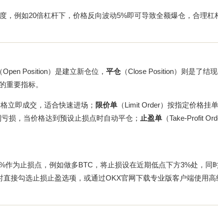
度，例如20倍杠杆下，价格反向波动5%即可导致全额爆仓，合理杠
（Open Position）是建立新仓位，
平仓
（Close Position）则是了
趋势的重要指标。
最优价格立即成交，适合快速进场；
限价单
（Limit Order）按指定价格
）用于控制亏损，当价格达到预设止损点时自动平仓；
止盈单
（Take-Profit O
5%作为止损点，例如做多BTC，将止损设在近期低点下方3%处，同
单时直接勾选止损止盈选项，或通过
OKX官网下载
专业版客户端使用高