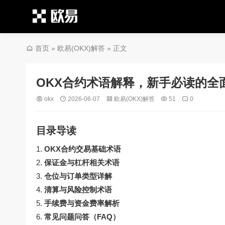
首页
»
欧易(OKX)解答
» 正文
OKX合约术语解释，新手必读的全
okx
2026-06-07
欧易(OKX)解答
51
0
目录导读
OKX合约交易基础术语
保证金与杠杆相关术语
仓位与订单类型详解
清算与风险控制术语
手续费与资金费率解析
常见问题问答（FAQ）