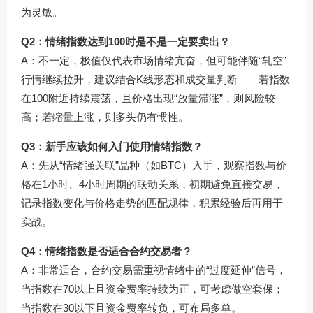
为灵敏。
Q2：情绪指数达到100时是不是一定要卖出？
A：不一定，极值仅代表市场情绪亢奋，但可能伴随“轧空”
行情继续拉升，建议结合K线形态和成交量判断——若指数
在100附近持续震荡，且价格出现“放量滞涨”，则风险较
高；若缩量上涨，则多头仍有惯性。
Q3：新手应该如何入门使用情绪指数？
A：先从“情绪强关联”品种（如BTC）入手，观察指数与价
格在1小时、4小时周期的联动关系，初期避免直接交易，
记录指数变化与价格走势的匹配规律，积累经验后再用于
实战。
Q4：情绪指数是否适合合约交易者？
A：非常适合，合约交易需重视情绪中的“过度延伸”信号，
当指数在70以上且资金费率持续为正，可考虑做空套保；
当指数在30以下且资金费率转负，可布局多单。