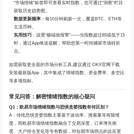
“市场情绪”标签即可查看实时指数，也可通过“洞察”栏目
获取历史趋势图。
数据更新频率
：每10分钟刷新一次，覆盖BTC、ETH等
主流币种。
实用技巧
：设置“极端值报警”——当指数超过85或低于15
时，通过App推送提醒，帮助您第一时间捕获市场转折
点。
如需获取更全面的市场分析工具,建议通过
OKX官网下载
安装最新版App，其中集成了情绪指数、资金费率、多空比
等多项指标。
常见问答：解密情绪指数的核心疑问
Q1：欧易市场情绪指数与恐惧贪婪指数有何区别？
A：传统恐惧贪婪指数主要基于波动率、搜索量等有限维
度，而欧易市场情绪指数融合了交易深度、订单簿失衡
度、大户持仓变化等专有数据，对短期市场拐点的反应更