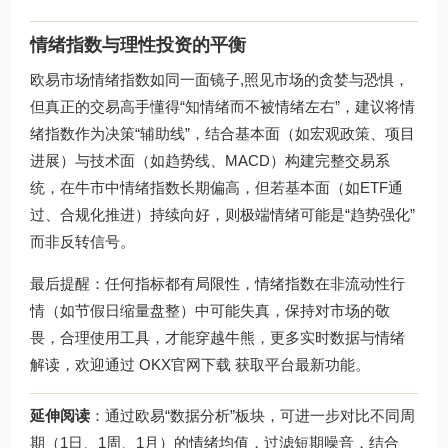
情绪指数与理性投资的平衡
欧易市场情绪指数如同一面镜子,照见市场的贪婪与恐惧，
但真正的交易高手懂得“知情绪而不被情绪左右”，建议将情
绪指数作为决策“辅助线”，结合基本面（如宏观政策、项目
进展）与技术面（如趋势线、MACD）构建完整交易系
统，在牛市中情绪指数长期偏高，但若基本面（如ETF通
过、合规化推进）持续向好，则极端情绪可能是“趋势强化”
而非反转信号。
最后提醒：任何指标都有局限性，情绪指数在非流动性行
情（如节假日缩量盘整）中可能失真，保持对市场的敬
畏，合理使用工具，才能穿越牛熊，更多实时数据与情绪
解读，欢迎通过
OKX官网下载
获取平台最新功能。
延伸阅读
：通过欧易“数据分析”板块，可进一步对比不同周
期（1日、1周、1月）的情绪均值，过滤短期噪音，结合