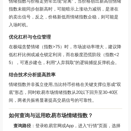
情绪指数与价格走势常出现“背离”，当价格创出新高但情绪
指数未能同步创新高时，可能暗示上涨动力减弱，是潜在
的卖出信号，反之，价格新低而情绪指数企稳，则可能是
入场时机。
优化杠杆与仓位管理
在极端贪婪情绪（指数>75）时，市场波动率增大，建议降
低杠杆比例或减仓锁定利润，而在极度恐慌阶段（指数<2
5），可逐步建仓，利用“人弃我取”的逻辑捕捉反弹机会。
结合技术分析提高胜率
情绪指数并非孤立使用,当比特币价格在关键支撑位形成“双
底”形态，同时欧易市场情绪指数从20以下回升至30-40区
间，两者共振将显著提高交易信号的可靠性。
如何查询与运用欧易市场情绪指数？
查询路径
：登录欧易官网或App，进入“行情”页面，选择