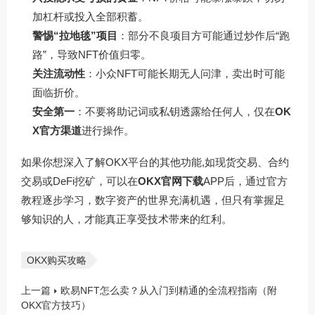
加杠杆或投入全部积蓄。
警惕“拉地毯”项目
：部分不良项目方可能通过炒作后“跑
路”，导致NFT价值归零。
关注流动性
：小众NFT可能长期无人问津，卖出时可能
面临折价。
安全第一
：不要将助记词或私钥透露给任何人，仅在
OK
X官方渠道
进行操作。
如果你想深入了解OKX平台的其他功能,如现货交易、合约
交易或DeFi挖矿，可以在
OKX官网下载
APP后，通过官方
教程逐步学习，数字资产的世界充满机遇，但只有掌握足
够知识的人，才能真正享受技术带来的红利。
OKX购买攻略
上一篇
欧易NFT怎么卖？从入门到精通的全流程指南（附
OKX官方技巧）