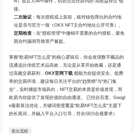
n/）或官方APP操作，切勿点击社群内的“高收益转让”链
接。
二次验证
：每次授权或上架前，核对钱包弹出的合约地
址是否与官方一致（OKX NFT主合约地址公开可查）。
定期检查
：在“授权管理”中撤销不需要的合约授权，避免
因合约漏洞导致资产被盗。
掌握“欧易NFT怎么卖”的核心逻辑后，你会发现数字藏品的
流通远比传统艺术品高效，无论是从零开始收藏，还是通
过高频交易获利，
OKX官网下载
都能为你提供安全、低费
率的交易环境，建议每日关注平台的“趋势榜”与“热门集
合”，实时捕捉市场风向，NFT交易的本质是价值发现，而
欧易为你提供了发现价值的自由通道。 已结合百度、Googl
e最新算法优化，关键词密度覆盖“欧易NFT怎么卖”主题下
的长尾词，并融入平台入口引导，符合SEO合规要求）
卖出流程