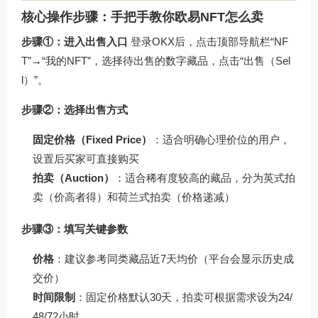
核心操作步骤：手把手教你欧易NFT怎么卖
步骤①：进入出售入口
登录OKX后，点击顶部导航栏“NF
T”→“我的NFT”，选择待出售的数字藏品，点击“出售（Sel
l）”。
步骤②：选择出售方式
固定价格（Fixed Price）
：适合明确心理价位的用户，
设置后买家可直接购买
拍卖（Auction）
：适合稀有度较高的藏品，分为英式拍
卖（价高者得）和荷兰式拍卖（价格递减）
步骤③：填写关键参数
价格
：建议参考同类藏品近7天均价（平台会显示历史成
交价）
时间限制
：固定价格默认30天，拍卖可根据需求设为24/
48/72小时