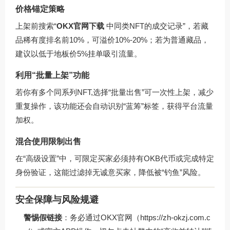
价格锚定策略
上架前搜索“
OKX官网下载
中同类NFT的成交记录”，若藏
品稀有度排名前10%，可溢价10%-20%；若为普通藏品，
建议以低于地板价5%挂单吸引流量。
利用“批量上架”功能
若你有多个同系列NFT,选择“批量出售”可一次性上架，减少
重复操作，该功能还会自动识别“蓝筹”标签，获得平台流量
加权。
混合使用限制出售
在“高级设置”中，可限定买家必须持有OKB代币或完成特定
身份验证，这能过滤掉无诚意买家，降低被“钓鱼”风险。
安全保障与风险规避
警惕假链接
：务必通过OKX官网（https://zh-okzj.com.c