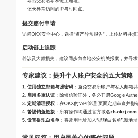
导出交易哈希和链上地址。
记录异常访问的IP与时间点。
提交赔付申请
访问OKX安全中心，选择“资产异常报告”，上传材料并填
启动链上追踪
若涉及大额损失，建议同步向当地公安机关报案，并寻求
专家建议：提升个人账户安全的五大策略
使用独立邮箱与强密码
：避免交易所账户与私人邮箱共
启用多重认证
：除短信验证外，务必开启Google Authen
定期清理授权
：在OKX的“API管理”页面定期审查并
警惕钓鱼链接
：所有操作均通过官方域名
zh-okzj.com
设置提现白名单
：将常用地址加入“提现白名单”,新地
常见问答：用户最关心的赔付问题