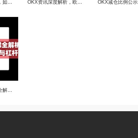
OKX合约强平提醒，如何避免触发？深度解析风控机制与应对策略
OKX资讯深度解析，欧易自动减仓排队机制全攻略
OKX合约费率阶梯全解析，如何优化交易成本与杠杆策略