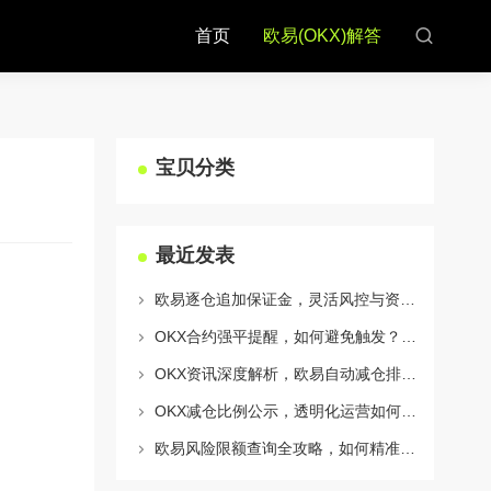
首页
欧易(OKX)解答
宝贝分类
最近发表
欧易逐仓追加保证金，灵活风控与资金利用的终极指南
OKX合约强平提醒，如何避免触发？深度解析风控机制与应对策略
OKX资讯深度解析，欧易自动减仓排队机制全攻略
OKX减仓比例公示，透明化运营如何重塑用户信任与市场格局
欧易风险限额查询全攻略，如何精准管理您的OKX交易风险？