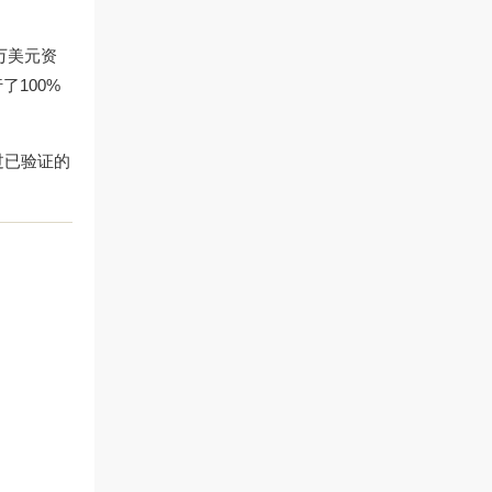
万美元资
100%
过已验证的