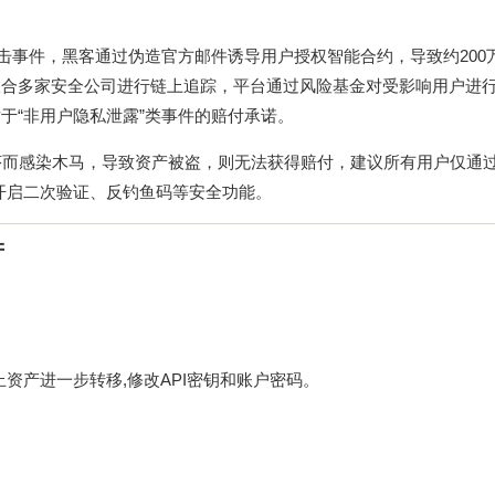
攻击事件，黑客通过伪造官方邮件诱导用户授权智能合约，导致约200
合多家安全公司进行链上追踪，平台通过风险基金对受影响用户进行了
于“非用户隐私泄露”类事件的赔付承诺。
序而感染木马，导致资产被盗，则无法获得赔付，建议所有用户仅通
开启二次验证、反钓鱼码等安全功能。
产
止资产进一步转移,修改API密钥和账户密码。