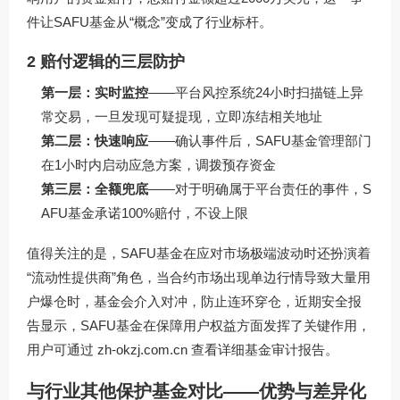
件让SAFU基金从“概念”变成了行业标杆。
2 赔付逻辑的三层防护
第一层：实时监控
——平台风控系统24小时扫描链上异
常交易，一旦发现可疑提现，立即冻结相关地址
第二层：快速响应
——确认事件后，SAFU基金管理部门
在1小时内启动应急方案，调拨预存资金
第三层：全额兜底
——对于明确属于平台责任的事件，S
AFU基金承诺100%赔付，不设上限
值得关注的是，SAFU基金在应对市场极端波动时还扮演着
“流动性提供商”角色，当合约市场出现单边行情导致大量用
户爆仓时，基金会介入对冲，防止连环穿仓，近期安全报
告显示，SAFU基金在保障用户权益方面发挥了关键作用，
用户可通过
zh-okzj.com.cn
查看详细基金审计报告。
与行业其他保护基金对比——优势与差异化