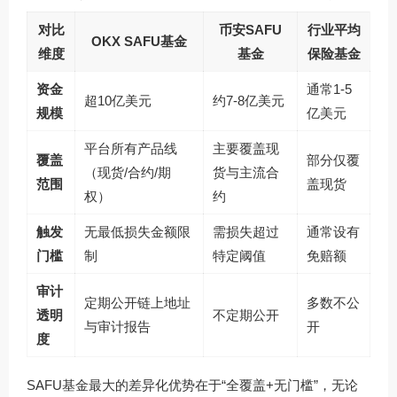
对比
币安SAFU
行业平均
OKX SAFU基金
维度
基金
保险基金
资金
通常1-5
超10亿美元
约7-8亿美元
规模
亿美元
平台所有产品线
主要覆盖现
覆盖
部分仅覆
（现货/合约/期
货与主流合
范围
盖现货
权）
约
触发
无最低损失金额限
需损失超过
通常设有
门槛
制
特定阈值
免赔额
审计
定期公开链上地址
多数不公
透明
不定期公开
与审计报告
开
度
SAFU基金最大的差异化优势在于“全覆盖+无门槛”，无论