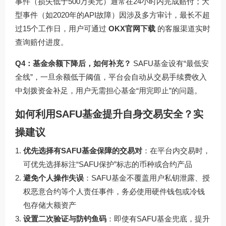
事件（损失低于500万美元）通常在24小时内完成赔付；大
型事件（如2020年的API故障）因涉及多方审计，最长不超
过15个工作日，用户可通过
OKX官网下载
的客服渠道实时
查询赔付进度。
Q4：基金余额下降后，如何补充？
SAFU基金设有“最低安
全线”，一旦余额低于阈值，平台会自动从交易手续费收入
中划拨资金补足，用户无需担心基金“用完即止”的问题。
如何利用SAFU基金提升自身交易安全？实
操建议
优先选择有SAFU基金保障的交易对
：在平台内交易时，
可优先选择标注“SAFU保护”标志的币种或合约产品
避免个人操作失误
：SAFU基金不覆盖用户私钥泄露、授
权恶意合约等个人责任事件，务必使用硬件钱包或冷钱
包存储大额资产
设置二次验证与防钓鱼码
：即使有SAFU基金兜底，提升