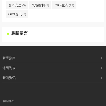
资产安全
风险控制
OKX生态
(5)
(5)
(12)
OKX资讯
(5)
最新留言
新手指南
购买流程
地图列表
支付方式
最新文章
新闻资讯
配送流程
xml地图
行业新闻
常见问题
txt地图
公司新闻
robots
网站地图
媒体新闻