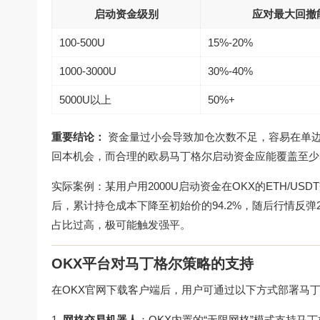
启动资金级别
应对最大回撤
100-500U
15%-20%
1000-3000U
30%-40%
5000U以上
50%+
重要结论：
资金量过小会导致加仓次数不足，容易在单边
回本机会，而合理的欧易马丁格尔启动资金应能覆盖至少
实际案例：某用户用2000U启动资金在OKX的ETH/U
后，累计持仓成本下降至初始价的94.2%，随后行情反弹
占比过高，极可能触发强平。
OKX平台对马丁格尔策略的支持
在
OKX官网下载
客户端后，用户可通过以下方式部署马
网格交易机器人
：OKX内置的“无限网格”模式支持