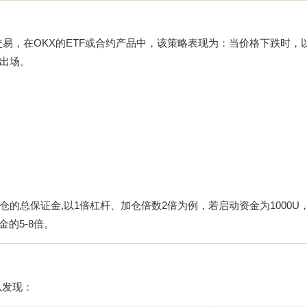
交易，在OKX的ETF或合约产品中，该策略表现为：当价格下跌时，
出场。
的总保证金,以1倍杠杆、加仓倍数2倍为例，若启动资金为1000U
的5-8倍。
以发现：