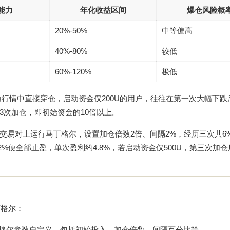
能力
年化收益区间
爆仓风险概
20%-50%
中等偏高
40%-80%
较低
60%-120%
极低
行情中直接穿仓，启动资金仅200U的用户，往往在第一次大幅下跌
3次加仓，即初始资金的10倍以上。
SDT交易对上运行马丁格尔，设置加仓倍数2倍、间隔2%，经历三次共6
2%便全部止盈，单次盈利约4.8%，若启动资金仅500U，第三次加
丁格尔：
马丁格尔参数自定义，包括初始投入、加仓倍数、间隔百分比等。