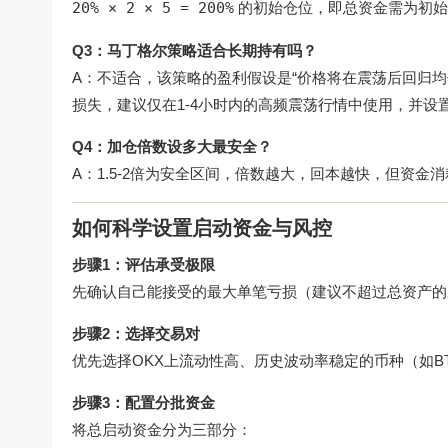
20% × 2 × 5 = 200%
的初始仓位，即总资金需为初始
Q3：马丁格尔策略适合长期持有吗？
A：不适合，该策略的盈利假设是“价格将在震荡后回归均值
损失，建议仅在1-4小时内的高频震荡行情中使用，并设
Q4：加仓倍数设多大最安全？
A：1.5-2倍为安全区间，倍数越大，回本越快，但资金消
如何科学设置启动资金与风控
步骤1：评估承受极限
先确认自己能接受的最大单笔亏损（建议不超过总资产的
步骤2：选择交易对
优先选择OKX上流动性高、历史波动率稳定的币种（如B
步骤3：配置分批资金
将总启动资金分为三部分：