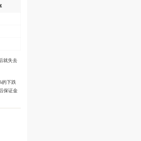
率
后就失去
%的下跌
仓后保证金