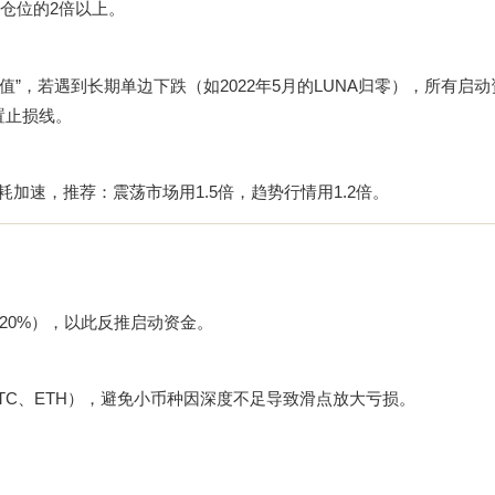
仓位的2倍以上。
”，若遇到长期单边下跌（如2022年5月的LUNA归零），所有启
置止损线。
耗加速，推荐：震荡市场用1.5倍，趋势行情用1.2倍。
20%），以此反推启动资金。
TC、ETH），避免小币种因深度不足导致滑点放大亏损。