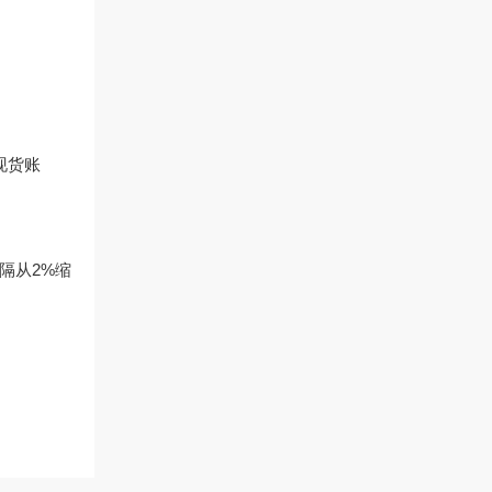
现货账
隔从2%缩