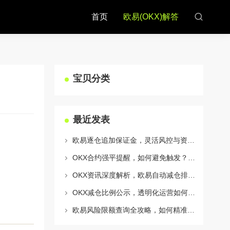
首页
欧易(OKX)解答
宝贝分类
最近发表
欧易逐仓追加保证金，灵活风控与资金利用的终极指南
OKX合约强平提醒，如何避免触发？深度解析风控机制与应对策略
OKX资讯深度解析，欧易自动减仓排队机制全攻略
OKX减仓比例公示，透明化运营如何重塑用户信任与市场格局
欧易风险限额查询全攻略，如何精准管理您的OKX交易风险？