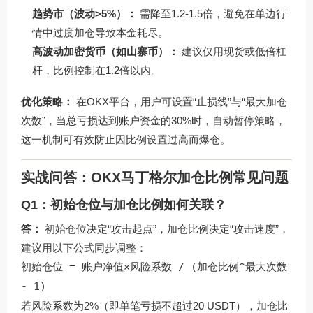
趋势市（波动>5%）：
需降至1.2-1.5倍，避免在单边行
情中过度加仓导致本金耗尽。
高波动加密货币（如山寨币）：
建议仅用现货或低倍杠
杆，比例控制在1.2倍以内。
优化策略：
在OKX平台，用户可设置“止损线”与“最大加仓
次数”，当总亏损达到账户资金的30%时，自动暂停策略，
这一机制可有效防止因比例设置过高而爆仓。
实战问答：OKX马丁格尔加仓比例常见问题
Q1：初始仓位与加仓比例如何关联？
答：
初始仓位决定“攻击起点”，加仓比例决定“攻击速度”，
建议用以下公式同步调整：
初始仓位 = 账户净值×风险系数 / (加仓比例^最大次数
- 1)
若风险系数为2%（即单笔亏损不超过20 USDT），加仓比