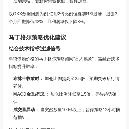
启动策略，若趋势突破极值，暂停加仓。
以OKX数据回测为例,使用2倍比例但叠加RSI过滤，过去3
个月回撤降低42%，且利润率仅下降8%。
马丁格尔策略优化建议
结合技术指标过滤信号
单纯依赖价格的马丁格尔策略如同“盲人摸象”，需融合技术
指标提升胜率：
布林带收敛时：
加仓比例提高至2.5倍，预期突破后行情
延续。
MACD金叉/死叉：
加仓比例降低至1.5倍，等待趋势确
认。
成交量异动：
当突然放量100%以上，暂停策略12小时防
范插针。