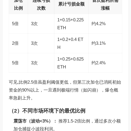
加仓
连续亏损
首次盈利所需
累计亏损金额
比例
次数
涨幅
1+0.15+0.225
5倍
3次
约4.2%
ETH
1+0.2+0.4 ET
2倍
3次
约3.1%
H
1+0.25+0.625
5倍
3次
约2.4%
ETH
可见,比例2.5倍虽盈利阈值更低，但第三次加仓已消耗初始
资金的90%以上，一旦遇到极端行情（如闪崩），爆仓概
率急剧上升。
（2）不同市场环境下的最优比例
震荡市（波动<3%）：
推荐1.5-2倍比例，通过多次小额
加仓捕捉小波段利润。