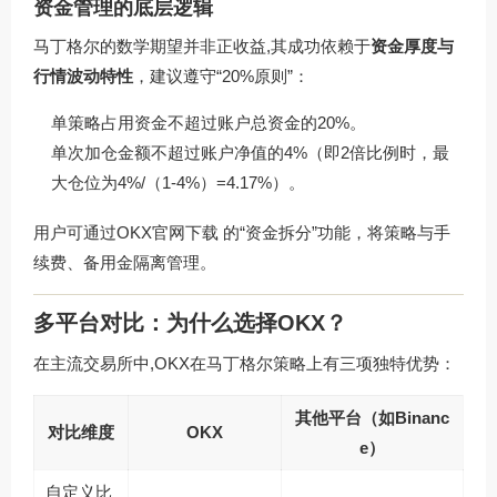
资金管理的底层逻辑
马丁格尔的数学期望并非正收益,其成功依赖于
资金厚度与
行情波动特性
，建议遵守“20%原则”：
单策略占用资金不超过账户总资金的20%。
单次加仓金额不超过账户净值的4%（即2倍比例时，最
大仓位为4%/（1-4%）=4.17%）。
用户可通过OKX官网下载 的“资金拆分”功能，将策略与手
续费、备用金隔离管理。
多平台对比：为什么选择OKX？
在主流交易所中,OKX在马丁格尔策略上有三项独特优势：
其他平台（如Binanc
对比维度
OKX
e）
自定义比