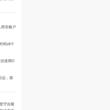
,而非账户
时间≥6个
仅使用O
日志，第
并坚守合规