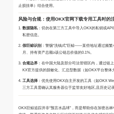
止损挂单）结合使用。
风险与合规：使用OKX官网下载专用工具时的
数据隐私
：切勿在第三方工具中导入OKX的私钥或AP
私密信息。
假巨鲸识别
：警惕“洗钱式”巨鲸——某些地址通过频
月、持有资产总额≥该公链总价值的0.1%。
合规边界
：在中国大陆及部分司法管辖区内，通过链上
KX官方提供的脱敏化、汇总型数据（如OKX平台整体
工具选择
：优先使用OKX自主开发的工具（如OKX W
三方工具需确认其服务器位于监管友好地区,且历史记
OKX巨鲸追踪并非“预言水晶球”，而是帮助你在加密丛