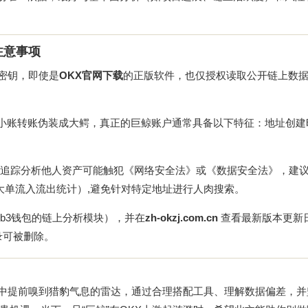
注意事项
I密钥，即使是
OKX官网下载
的正版软件，也仅授权读取公开链上数据
繁小账转账伪装成大鳄，真正的巨鲸账户通常具备以下特征：地址创建
追踪分析他人资产可能触犯《网络安全法》或《数据安全法》，建议
大单流入流出统计）,避免针对特定地址进行人肉搜索。
eb3钱包的链上分析模块），并在
zh-okzj.com.cn
查看最新版本更新
录可被删除。
林中提前嗅到猎豹气息的雷达，通过合理搭配工具、理解数据偏差，