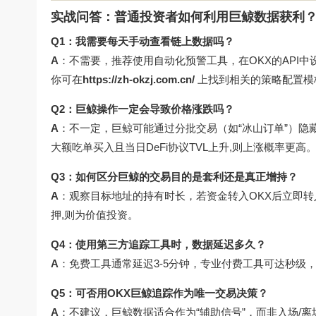
实战问答：普通投资者如何利用巨鲸数据获利
Q1：我需要每天手动查看链上数据吗？
A
：不需要，推荐使用自动化预警工具，在OKX的API中设置
你可在
https://zh-okzj.com.cn/
上找到相关的策略配置模
Q2：巨鲸操作一定会导致价格涨跌吗？
A
：不一定，巨鲸可能通过分批交易（如“冰山订单”）隐
大额吃单买入且当日DeFi协议TVL上升,则上涨概率更高
Q3：如何区分巨鲸的交易目的是套利还是真正增持？
A
：观察目标地址的持有时长，若资金转入OKX后立即
押,则为价值投资。
Q4：使用第三方追踪工具时，数据延迟多久？
A
：免费工具通常延迟3-5分钟，专业付费工具可达秒级
Q5：可否用OKX巨鲸追踪作为唯一交易决策？
A
：不建议，巨鲸数据适合作为“辅助信号”，而非入场/