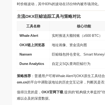
时价格波动，其中83%的波动在15分钟内被市场消化。
主流OKX巨鲸追踪工具与策略对比
工具名称
核心功能
Whale Alert
实时推送大额转账（≥500 BTC）
OKX链上浏览器
地址画像、资金流向图
Nansen
巨鲸钱包持仓变化、Smart Mone
Dune Analytics
自定义SQL查询巨鲸行为
策略推荐
：普通用户可将Whale Alert与OKX原生工具结合
om.cn
的平台中调取该地址的历史交互记录，判断其是否
值得注意的是，
OKX官网下载
提供的“机构级大单监控”功
难以企及的深度数据。