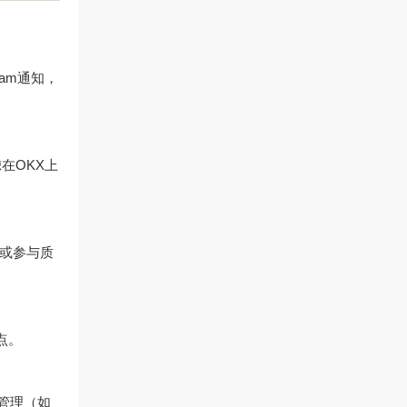
am通知，
在OKX上
或参与质
点。
管理（如