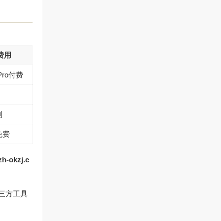
费用
Pro付费
制
免费
zh-okzj.c
第三方工具