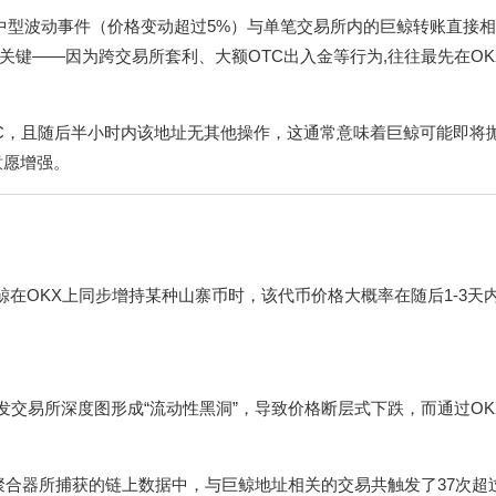
0%的中型波动事件（价格变动超过5%）与单笔交易所内的巨鲸转账直接相
键——因为跨交易所套利、大额OTC出入金等行为,往往最先在OK
BTC，且随后半小时内该地址无其他操作，这通常意味着巨鲸可能即将
意愿增强。
鲸在OKX上同步增持某种山寨币时，该代币价格大概率在随后1-3天
引发交易所深度图形成“流动性黑洞”，导致价格断层式下跌，而通过OK
X聚合器所捕获的链上数据中，与巨鲸地址相关的交易共触发了37次超