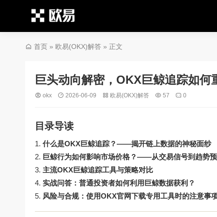
首页
»
欧易(OKX)解答
» 正文
巨头动向解密，OKX巨鲸追踪如何
okx
2026-06-09
欧易(OKX)解答
57
0
目录导读
什么是OKX巨鲸追踪？——揭开链上数据的神秘面纱
巨鲸行为如何影响市场价格？——从交易信号到趋势预
主流OKX巨鲸追踪工具与策略对比
实战问答：普通投资者如何利用巨鲸数据获利？
风险与合规：使用OKX官网下载专用工具时的注意事