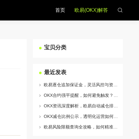
首页
欧易(OKX)解答
宝贝分类
最近发表
欧易逐仓追加保证金，灵活风控与资金利用的终极指南
OKX合约强平提醒，如何避免触发？深度解析风控机制与应对策略
OKX资讯深度解析，欧易自动减仓排队机制全攻略
OKX减仓比例公示，透明化运营如何重塑用户信任与市场格局
欧易风险限额查询全攻略，如何精准管理您的OKX交易风险？