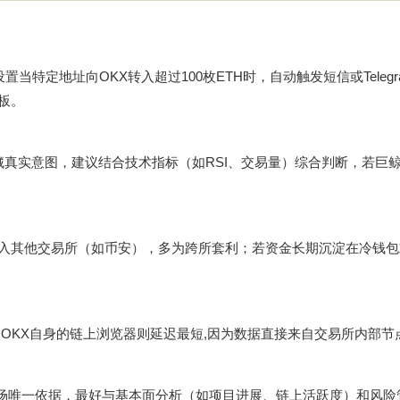
？
当特定地址向OKX转入超过100枚ETH时，自动触发短信或Telegr
板。
藏真实意图，建议结合技术指标（如RSI、交易量）综合判断，若巨鲸
。
转入其他交易所（如币安），多为跨所套利；若资金长期沉淀在冷钱包
，OKX自身的链上浏览器则延迟最短,因为数据直接来自交易所内部节
离场唯一依据，最好与基本面分析（如项目进展、链上活跃度）和风险