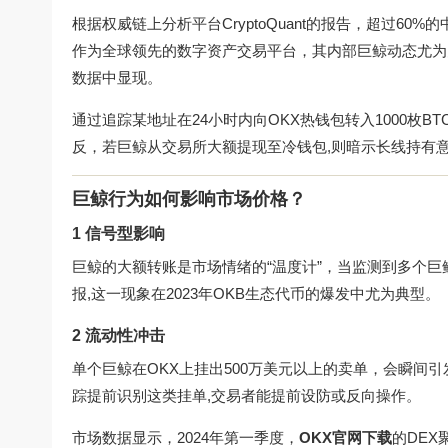
根据权威链上分析平台CryptoQuant的报告，超过6
作为全球领先的数字资产交易平台，其内部巨鲸动态尤为关
数据中显现。
通过追踪某地址在24小时内向OKX热钱包转入1000枚
反，若巨鲸从交易所大额提现至冷钱包,则暗示长线持有
巨鲸行为如何影响市场价格？
1 信号型影响
巨鲸的大额转账是市场情绪的“温度计”，当监测到多个巨
报,这一现象在2023年OKB生态代币的爆发中尤为典型。
2 流动性冲击
单个巨鲸在OKX上挂出500万美元以上的卖单，会瞬间
踪提前识别这类挂单,交易者能提前设防或反向操作。
市场数据显示，2024年第一季度，
OKX官网下载
的DE