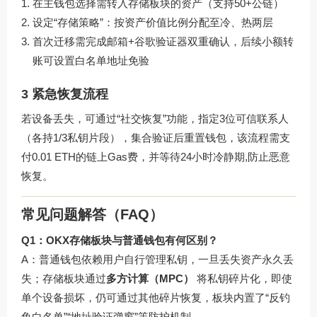
在主钱包选择需转入存储板块的资产（支持50+公链）
设定“存储策略”：按资产价值比例分配至冷、热两层
首次迁移需完成邮箱+谷歌验证器双重确认，后续小额转
账可设置白名单地址免验
3 紧急恢复流程
若设备丢失，可通过“社交恢复”功能，指定3位可信联系人
（各持1/3私钥片段），集合验证后重置钱包，该流程需支
付0.01 ETH的链上Gas费，并等待24小时冷静期,防止恶意
恢复。
常见问题解答（FAQ）
Q1：OKX存储板块与普通钱包有何区别？
A：普通钱包依赖用户自行管理私钥，一旦丢失资产永久丢
失；存储板块通过
多方计算（MPC）
将私钥碎片化，即使
单个设备损坏，仍可通过其他碎片恢复，板块内置了“反钓
鱼白名单”“地址验证弹窗”等防护机制。