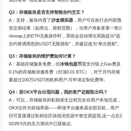
Q2：存储板块是否支持智能合约交互？
A：支持，板块内置了
沙盒模拟器
，用户可在执行合约前预
览交易结果（如滑点、授权范围），当用户准备签署一笔U
niswap上的ETH兑换操作时，系统会自动弹出风险提示“该
合约将调用您的USDT无限授权”，并建议改为“单次授权”。
Q3：存储板块的维护费如何计算？
A：基础存储服务免费，但
冷钱包提币
需支付链上Gas费及
0.1%的存储板块服务费（封顶0.01 BTC），对于月均存储
量超过100万USDT的机构用户,可申请定制化费率。
Q4：若OKX平台出现问题，我的资产还能取出吗？
A：可以，存储板块的私钥派生过程完全在用户本地完成，
OKX仅作为前端界面——即使平台服务器全部宕机，用户
仍可直接通过私钥在区块链浏览器中签交易提现,这一点在2
023年9月的压力测试中已获验证。