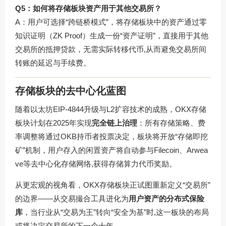
Q5：如何将存储板块资产用于其他交易所？
A：用户可选择“跨链桥模式”，将存储板块中的资产通过零
知识证明（ZK Proof）生成一份“资产证明”，直接用于其他
交易所的抵押贷款，无需实际转移代币,从而避免交易所间
转账的延迟与手续费。
存储板块的去中心化蓝图
随着以太坊EIP-4844升级与L2扩容技术的成熟，OKX存储
板块计划在2025年实现
完全链上治理
：所有存储策略、费
率调整将通过OKB持币者投票决定，板块将开放“存储即挖
矿”机制，用户存入的闲置资产将自动参与Filecoin、Arwea
ve等去中心化存储网络,获得存储算力代币奖励。
从更宏观的视角看，OKX存储板块正试图重新定义“交易所”
的边界——从交易撮合工具进化为
用户资产的分布式保险
库
，当行业从“交易为王”转向“安全为基”时,这一板块的布局
或将决定交易所的下一个十年。