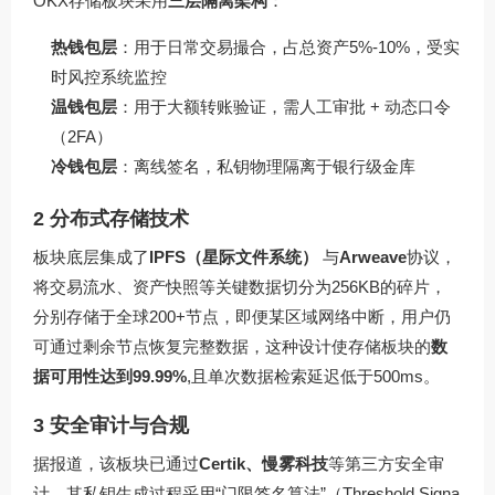
OKX存储板块采用
三层隔离架构
：
热钱包层
：用于日常交易撮合，占总资产5%-10%，受实
时风控系统监控
温钱包层
：用于大额转账验证，需人工审批 + 动态口令
（2FA）
冷钱包层
：离线签名，私钥物理隔离于银行级金库
2 分布式存储技术
板块底层集成了
IPFS（星际文件系统）
与
Arweave
协议，
将交易流水、资产快照等关键数据切分为256KB的碎片，
分别存储于全球200+节点，即便某区域网络中断，用户仍
可通过剩余节点恢复完整数据，这种设计使存储板块的
数
据可用性达到99.99%
,且单次数据检索延迟低于500ms。
3 安全审计与合规
据报道，该板块已通过
Certik、慢雾科技
等第三方安全审
计，其私钥生成过程采用“门限签名算法”（Threshold Signa