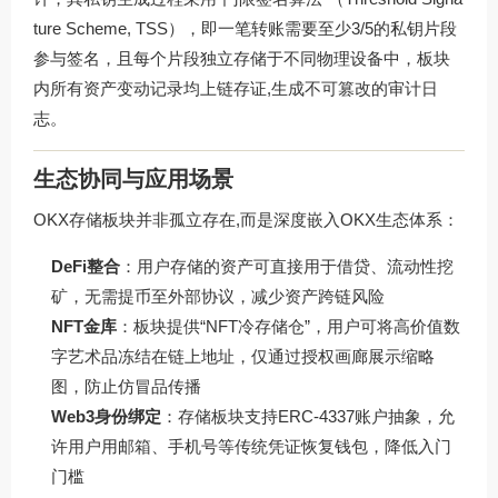
ture Scheme, TSS），即一笔转账需要至少3/5的私钥片段
参与签名，且每个片段独立存储于不同物理设备中，板块
内所有资产变动记录均上链存证,生成不可篡改的审计日
志。
生态协同与应用场景
OKX存储板块并非孤立存在,而是深度嵌入OKX生态体系：
DeFi整合
：用户存储的资产可直接用于借贷、流动性挖
矿，无需提币至外部协议，减少资产跨链风险
NFT金库
：板块提供“NFT冷存储仓”，用户可将高价值数
字艺术品冻结在链上地址，仅通过授权画廊展示缩略
图，防止仿冒品传播
Web3身份绑定
：存储板块支持ERC-4337账户抽象，允
许用户用邮箱、手机号等传统凭证恢复钱包，降低入门
门槛