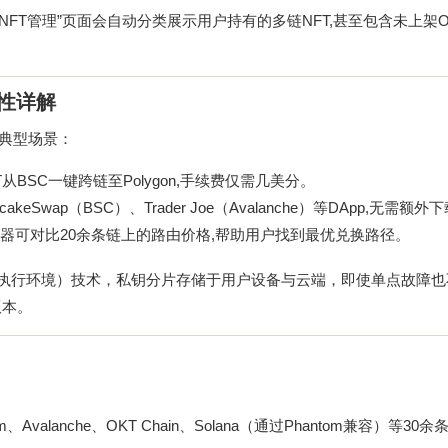
其“NFT管理”页面会自动分类展示用户持有的多链NFT,甚至包含未上架Op
性详解
是典型场景：
DT从BSC一键跨链至Polygon,手续费仅需几美分。
Swap（BSC）、Trader Joe（Avalanche）等DApp,无需额外
合器可对比20余条链上的路由价格,帮助用户找到最优兑换路径。
可信执行环境）技术，私钥分片存储于用户设备与云端，即使单点故障
版本。
ism、Avalanche、OKT Chain、Solana（通过Phantom兼容）等30