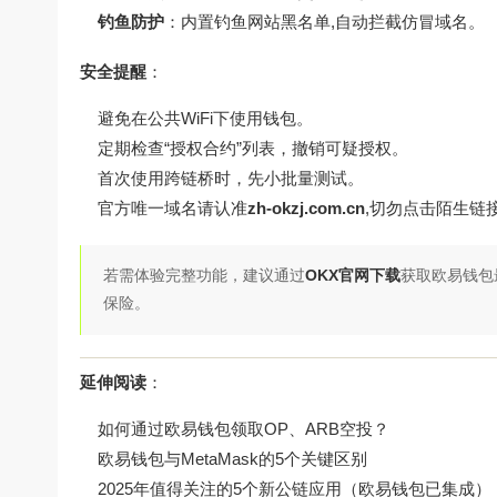
钓鱼防护
：内置钓鱼网站黑名单,自动拦截仿冒域名。
安全提醒
：
避免在公共WiFi下使用钱包。
定期检查“授权合约”列表，撤销可疑授权。
首次使用跨链桥时，先小批量测试。
官方唯一域名请认准
zh-okzj.com.cn
,切勿点击陌生链
若需体验完整功能，建议通过
OKX官网下载
获取欧易钱包
保险。
延伸阅读
：
如何通过欧易钱包领取OP、ARB空投？
欧易钱包与MetaMask的5个关键区别
2025年值得关注的5个新公链应用（欧易钱包已集成）