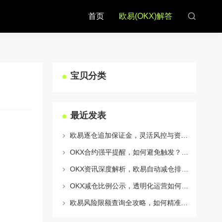
首页
欧易(OKX)解答
宝贝分类
最近发表
欧易逐仓追加保证金，灵活风控与资金利用的终极指南
OKX合约强平提醒，如何避免触发？深度解析风控机制与应对策略
OKX资讯深度解析，欧易自动减仓排队机制全攻略
OKX减仓比例公示，透明化运营如何重塑用户信任与市场格局
欧易风险限额查询全攻略，如何精准管理您的OKX交易风险？