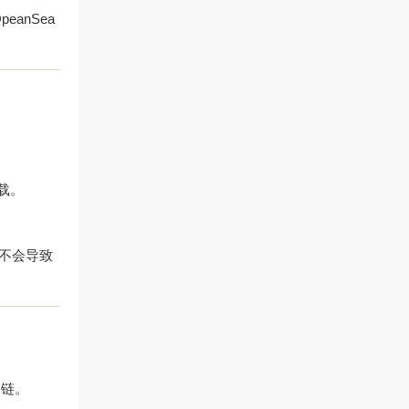
eanSea
下载。
也不会导致
余条链。