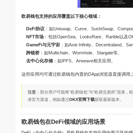
欧易钱包支持的应用覆盖以下核心领域：
DeFi协议
：如Uniswap、Curve、SushiSwap、Co
NFT市场
：包括OpenSea、LooksRare、Rarible以及
GameFi与元宇宙
：如Axie Infinity、Decentraland、S
跨链桥
：如Multichain、Wormhole、Stargate等。
去中心化存储
：如IPFS、Arweave相关应用。
这些应用均可通过欧易钱包内置的DApp浏览器直接调用
注意
：部分用户可能将“欧易钱包”与“欧易交易所”混淆
准官方渠道，例如通过
OKX官网下载
获取最新版本。
欧易钱包在DeFi领域的应用场景
DeFi（去中心化金融）是欧易钱包支持应用中最活跃的