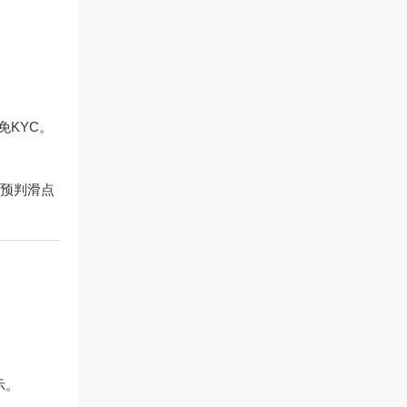
免KYC。
可预判滑点
示。