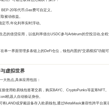
、BEP-20等代币,Gas费可自定义。
,获取被动收益。
借出稳定币,年化利率实时浮动。
生态的借贷应用，以低利率借出USDC参与Arbitrum的空投活动,全程
在单一界面管理多条链上的DeFi仓位，钱包内置的“交易模拟”功能
产与虚拟世界
一大热点,具体应用包括：
直接使用欧易钱包签署交易，购买BAYC、CryptoPunks等蓝筹NFT。
cord机器人自动验证身份。
中，用户可将LAND或穿戴设备存入欧易钱包,通过MetaMask兼容性跨平台展