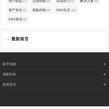
用户权益
交易指南
实战技巧
解决方案
(7)
(6)
(5)
(8)
资产安全
风险控制
OKX生态
(5)
(5)
(12)
OKX资讯
(5)
最新留言
新手指南
购买流程
地图列表
支付方式
最新文章
新闻资讯
配送流程
xml地图
行业新闻
常见问题
txt地图
公司新闻
robots
网站地图
媒体新闻