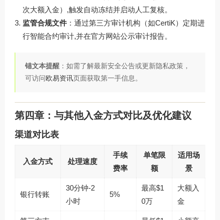
次大额入金）,触发自动冻结并启动人工复核。
监管合规文件
：通过第三方审计机构（如CertiK）定期进
行智能合约审计,并在官方网站公示审计报告。
锚文本提醒
：如需了解最新安全公告或更新隐私政策，
可访问
欧易资讯
页面获取第一手信息。
第四章：与其他入金方式对比及优化建议
渠道对比表
手续
单笔限
适用场
入金方式
处理速度
费率
额
景
30分钟-2
最高$1
大额入
银行转账
5%
小时
0万
金