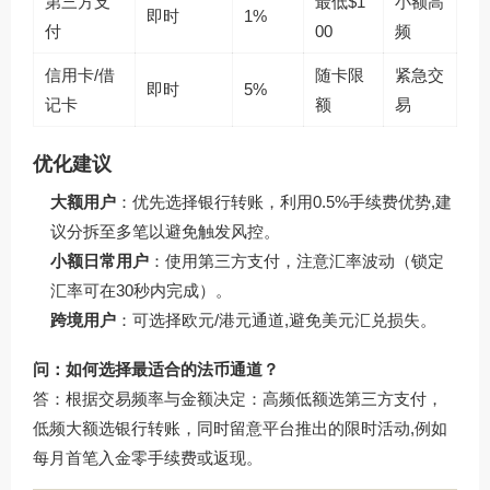
第三方支
最低$1
小额高
即时
1%
付
00
频
信用卡/借
随卡限
紧急交
即时
5%
记卡
额
易
优化建议
大额用户
：优先选择银行转账，利用0.5%手续费优势,建
议分拆至多笔以避免触发风控。
小额日常用户
：使用第三方支付，注意汇率波动（锁定
汇率可在30秒内完成）。
跨境用户
：可选择欧元/港元通道,避免美元汇兑损失。
问：如何选择最适合的法币通道？
答：根据交易频率与金额决定：高频低额选第三方支付，
低频大额选银行转账，同时留意平台推出的限时活动,例如
每月首笔入金零手续费或返现。