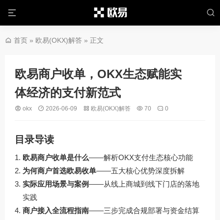
首页
»
欧易(OKX)解答
» 正文
欧易商户收单，OKX生态赋能实
体经济的支付新范式
okx
2026-06-09
欧易(OKX)解答
70
0
目录导读
欧易商户收单是什么
——解析OKX支付生态核心功能
为何商户首选欧易收单
——五大核心优势深度拆解
实际应用场景与案例
——从线上商城到线下门店的落地
实践
商户接入全流程指南
——三步完成合规部署与资金结算