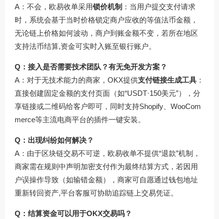
A：不会，欧易收单采用
锁价机制
：当用户提交支付请求
时，系统会基于当时价格锁定商户应收的等值法币金额，
无论链上价格如何波动，商户到账金额不变，若所在地区
支持法币结算,资金可实时入账至银行账户。
Q：接入是否需要技术团队？有无免开发方案？
A：对于无技术能力的商家，OKX提供
支付链接生成工具
：
直接创建固定金额的支付页面（如“USDT·150美元”），分
享链接或二维码给客户即可，同时支持Shopify、WooCom
merce等主流电商平台的插件一键安装。
Q：出现纠纷如何解决？
A：由于区块链交易不可逆，欧易收单不提供“退款”机制，
商家需在规则中声明加密支付作为最终结算方式，若因用
户误操作导致（如输错金额），商家可自愿通过钱包地址
重新转回资产,平台客服可协助追踪链上交易凭证。
Q：结算资金可以用于OKX交易吗？