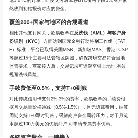
笔1 BTC的订单，即便支付后30秒BTC价格下跌5%,商户依
然收到初始报价对应的资金。
覆盖200+国家与地区的合规通道
相比其他支付网关，欧易收单在
反洗钱（AML）与客户身
份识别（KYC）
方面达到国际金融行动特别工作组（FAT
F）标准，平台已取得美国MSB、新加坡MAS、香港TCSP
等超过15个主要司法管辖区牌照，确保跨境交易符合当地
监管要求，商家接入后，交易记录可追溯至链上地址,有效
规避洗钱风险。
手续费低至0.5%，支持T+0到账
对比传统信用卡支付2%-3%的费率，欧易收单的手续费根
据月交易量阶梯递减（0.5%-1.5%），且无隐藏费用，结算
周期支持T+0即时到账，缓解商户资金周转压力，对于月流
水超过100万美元的优质商户,可申请专属费率优惠。
多链资产聚合，一键接入