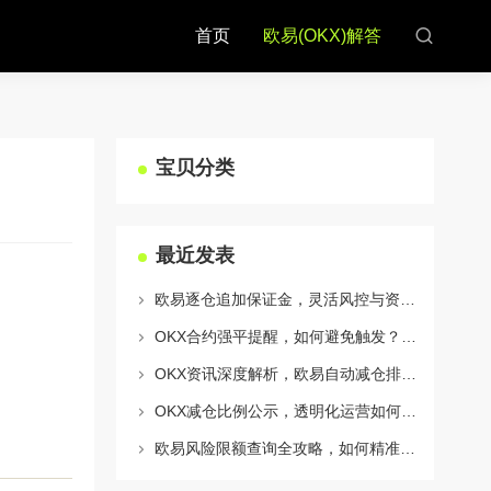
首页
欧易(OKX)解答
宝贝分类
最近发表
欧易逐仓追加保证金，灵活风控与资金利用的终极指南
OKX合约强平提醒，如何避免触发？深度解析风控机制与应对策略
OKX资讯深度解析，欧易自动减仓排队机制全攻略
OKX减仓比例公示，透明化运营如何重塑用户信任与市场格局
欧易风险限额查询全攻略，如何精准管理您的OKX交易风险？