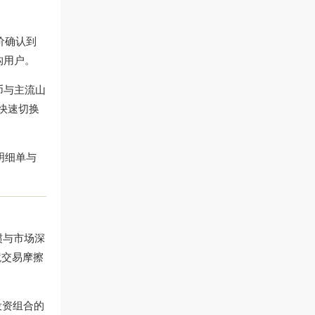
价确认到
构用户。
币与主流山
快速切换
明细单与
惯与市场深
境交易摩擦
投资组合的