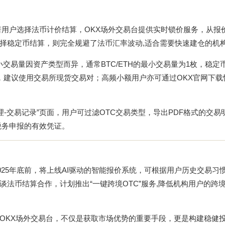
若用户选择法币计价结算，OKX场外交易台提供实时锁价服务，从报
择稳定币结算，则完全规避了法币汇率波动,适合需要快速建仓的机
小交易量因资产类型而异，通常BTC/ETH的最小交易量为1枚，稳定
，建议使用交易所现货交易对；高频小额用户亦可通过
OKX官网下载
理-交易记录”页面，用户可过滤OTC交易类型，导出PDF格式的交易
税务申报的有效凭证。
025年底前，将上线AI驱动的智能报价系统，可根据用户历史交易习
法币结算合作，计划推出“一键跨境OTC”服务,降低机构用户的跨
OKX场外交易台，不仅是获取市场优势的重要手段，更是构建稳健