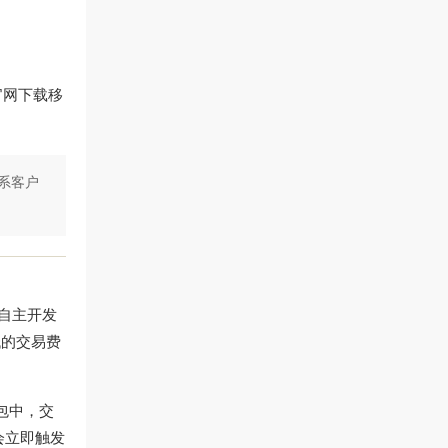
官网下载
移
系客户
自主开发
低的交易费
包中，交
会立即触发