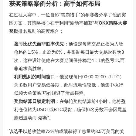
获奖策略案例分析：高手如何布局
在过往大赛中，一位自称“雪崩猎手”的参赛者分享了他的突
围方案，其策略核心在于利用“波动率捕获”与
OKX策略大赛
奖励
排名规则的高度耦合：
盈亏比优先而非胜率优先
：他设定每笔交易止损为入场
价格的1.5%，止盈为6%，并限制每日最大交易次数为3
次，这种设计使他在大赛期间保持稳定4：1的盈亏比,而
非追求高胜率。
利用规则的时间窗口
：他发现每日00:00-02:00（UTC）
为多数用户交易低谷期，此时流动性较低，他集中执行
低频大单策略,巧妙规避了滑点损耗。
奖励结算日锁定利润
：在每轮奖励结算前4小时，他将盈
利仓位转为USDT或BTC现货，确保排名分数不会因尾盘
剧烈波动而“熔断”。
该选手以总收益率72%的成绩获得了总量约8.5万美元的奖