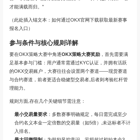
才能满载而归。”
（此处插入锚文本：如何通过
OKX官网下载
获取最新赛事
报名入口）
参与条件与核心规则详解
要在OKX策略大赛中角逐
OKX策略大赛奖励
，首先需要满
足基本参与门槛：用户通常需通过KYC认证，并拥有活跃
的OKX交易账户，大赛往往会设置两个赛道——现货赛道
与合约赛道，前者更适合稳健型交易者,后者则考验杠杆管
理能力。
规则方面,存在几个关键细节需注意：
最小交易量要求
：多数赛事明确规定，每日需完成至少
合约名义本金一定倍数的交易量（如5倍）,未达标者不计
入排名。
最大回撤限制
：为鼓励风控意识，亏损超过初始本金3