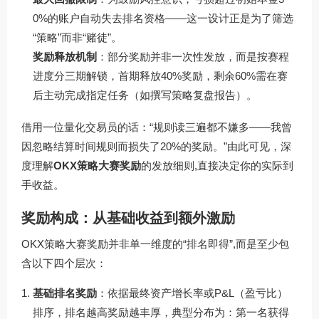
0%的账户自动失去排名资格——这一设计正是为了筛选
“策略”而非“赌徒”。
奖励释放机制
：部分奖励并非一次性发放，而是按赛程
进度分三期解锁，首期释放40%奖励，剩余60%需在赛
后主动完成指定任务（如撰写策略复盘报告）。
借用一位量化交易员的话：“规则读三遍都不嫌多——我曾
因忽略结算时间规则而损失了20%的奖励。”由此可见，深
度理解
OKX策略大赛奖励
的发放细则,直接决定你的实际到
手收益。
奖励构成：从基础收益到额外激励
OKX策略大赛奖励并非单一维度的“排名即得”,而是至少包
含以下四个层次：
基础排名奖励
：依据最终资产增长率或P&L（盈亏比）
排序，排名越高奖励越丰厚，典型分布为：第一名获得