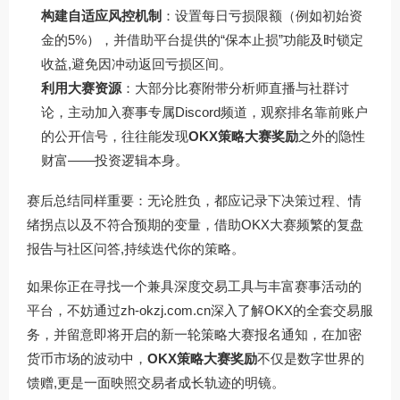
构建自适应风控机制
：设置每日亏损限额（例如初始资
金的5%），并借助平台提供的“保本止损”功能及时锁定
收益,避免因冲动返回亏损区间。
利用大赛资源
：大部分比赛附带分析师直播与社群讨
论，主动加入赛事专属Discord频道，观察排名靠前账户
的公开信号，往往能发现
OKX策略大赛奖励
之外的隐性
财富——投资逻辑本身。
赛后总结同样重要：无论胜负，都应记录下决策过程、情
绪拐点以及不符合预期的变量，借助OKX大赛频繁的复盘
报告与社区问答,持续迭代你的策略。
如果你正在寻找一个兼具深度交易工具与丰富赛事活动的
平台，不妨通过
zh-okzj.com.cn
深入了解OKX的全套交易服
务，并留意即将开启的新一轮策略大赛报名通知，在加密
货币市场的波动中，
OKX策略大赛奖励
不仅是数字世界的
馈赠,更是一面映照交易者成长轨迹的明镜。