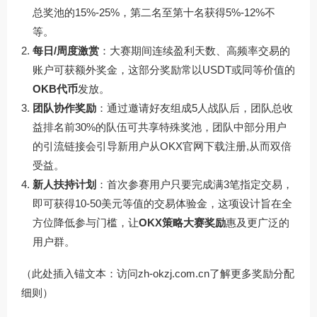
总奖池的15%-25%，第二名至第十名获得5%-12%不
等。
每日/周度激赏
：大赛期间连续盈利天数、高频率交易的
账户可获额外奖金，这部分奖励常以USDT或同等价值的
OKB代币
发放。
团队协作奖励
：通过邀请好友组成5人战队后，团队总收
益排名前30%的队伍可共享特殊奖池，团队中部分用户
的引流链接会引导新用户从
OKX官网下载
注册,从而双倍
受益。
新人扶持计划
：首次参赛用户只要完成满3笔指定交易，
即可获得10-50美元等值的交易体验金，这项设计旨在全
方位降低参与门槛，让
OKX策略大赛奖励
惠及更广泛的
用户群。
（此处插入锚文本：访问
zh-okzj.com.cn
了解更多奖励分配
细则）