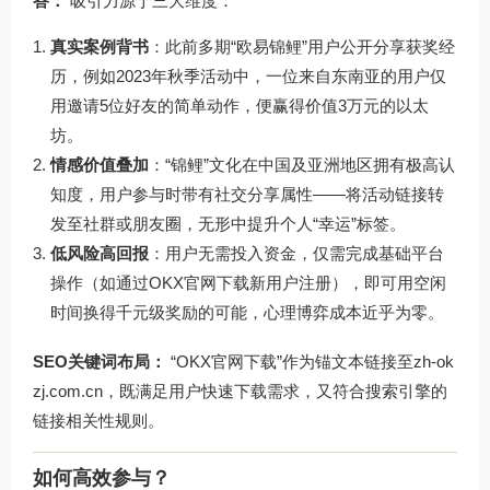
答：
吸引力源于三大维度：
真实案例背书
：此前多期“欧易锦鲤”用户公开分享获奖经
历，例如2023年秋季活动中，一位来自东南亚的用户仅
用邀请5位好友的简单动作，便赢得价值3万元的以太
坊。
情感价值叠加
：“锦鲤”文化在中国及亚洲地区拥有极高认
知度，用户参与时带有社交分享属性——将活动链接转
发至社群或朋友圈，无形中提升个人“幸运”标签。
低风险高回报
：用户无需投入资金，仅需完成基础平台
操作（如通过
OKX官网下载
新用户注册），即可用空闲
时间换得千元级奖励的可能，心理博弈成本近乎为零。
SEO关键词布局：
“OKX官网下载”作为锚文本链接至
zh-ok
zj.com.cn
，既满足用户快速下载需求，又符合搜索引擎的
链接相关性规则。
如何高效参与？