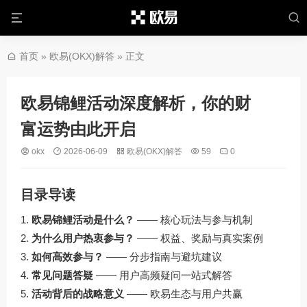
首页
»
欧易(OKX)解答
» 正文
欧易锦鲤活动深度解析，你的财
富运势由此开启
okx
2026-06-09
欧易(OKX)解答
59
0
目录导读
欧易锦鲤活动是什么？
—— 核心玩法与参与机制
为什么用户热衷参与？
—— 权益、奖励与真实案例
如何高效参与？
—— 分步指南与避坑建议
常见问题答疑
—— 用户高频疑问一站式解答
活动背后的战略意义
—— 欧易生态与用户共赢