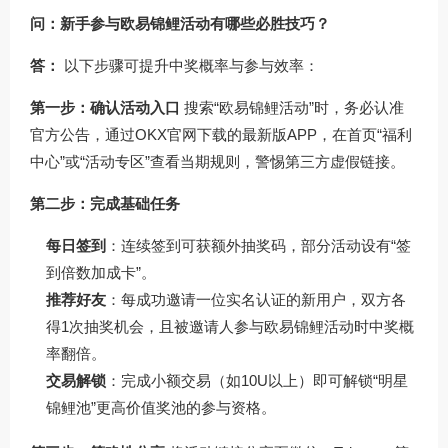
问：新手参与欧易锦鲤活动有哪些必胜技巧？
答：
以下步骤可提升中奖概率与参与效率：
第一步：确认活动入口
搜索“欧易锦鲤活动”时，务必认准
官方公告，通过
OKX官网下载
的最新版APP，在首页“福利
中心”或“活动专区”查看当期规则，警惕第三方虚假链接。
第二步：完成基础任务
每日签到
：连续签到可获额外抽奖码，部分活动设有“签
到倍数加成卡”。
推荐好友
：每成功邀请一位实名认证的新用户，双方各
得1次抽奖机会，且被邀请人参与
欧易锦鲤活动
时中奖概
率翻倍。
交易解锁
：完成小额交易（如10U以上）即可解锁“明星
锦鲤池”更高价值奖池的参与资格。