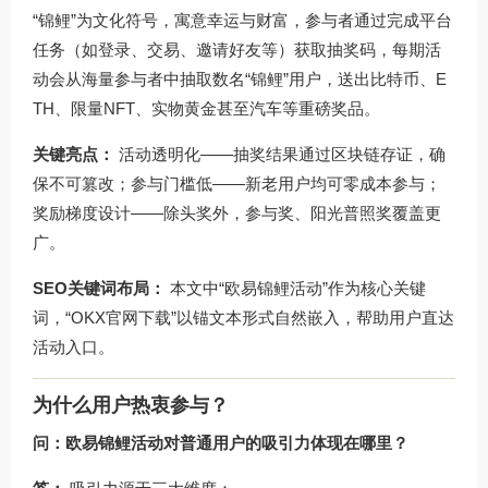
“锦鲤”为文化符号，寓意幸运与财富，参与者通过完成平台
任务（如登录、交易、邀请好友等）获取抽奖码，每期活
动会从海量参与者中抽取数名“锦鲤”用户，送出比特币、E
TH、限量NFT、实物黄金甚至汽车等重磅奖品。
关键亮点：
活动透明化——抽奖结果通过区块链存证，确
保不可篡改；参与门槛低——新老用户均可零成本参与；
奖励梯度设计——除头奖外，参与奖、阳光普照奖覆盖更
广。
SEO关键词布局：
本文中“欧易锦鲤活动”作为核心关键
词，“OKX官网下载”以锚文本形式自然嵌入，帮助用户直达
活动入口。
为什么用户热衷参与？
问：欧易锦鲤活动对普通用户的吸引力体现在哪里？