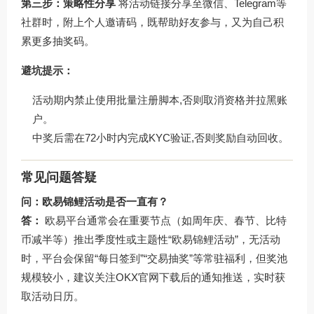
第三步：策略性分享
将活动链接分享至微信、Telegram等
社群时，附上个人邀请码，既帮助好友参与，又为自己积
累更多抽奖码。
避坑提示：
活动期内禁止使用批量注册脚本,否则取消资格并拉黑账
户。
中奖后需在72小时内完成KYC验证,否则奖励自动回收。
常见问题答疑
问：欧易锦鲤活动是否一直有？
答：
欧易平台通常会在重要节点（如周年庆、春节、比特
币减半等）推出季度性或主题性“欧易锦鲤活动”，无活动
时，平台会保留“每日签到”“交易抽奖”等常驻福利，但奖池
规模较小，建议关注
OKX官网下载
后的通知推送，实时获
取活动日历。