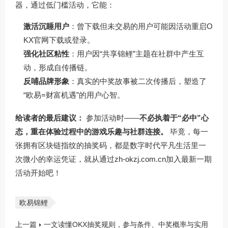
器，通过低门槛活动，它能：
激活沉睡用户
：曾下载但未交易的用户可能因活动重启
O
KX官网下载
或登录。
强化社区粘性
：用户因“共享锦鲤”主题在社群中产生互
动，形成自传播链。
反哺品牌形象
：真实的中奖故事被二次传播后，塑造了
“欧易=财富机遇”的用户心智。
给读者的最后建议：
参加活动时——
不必执着于“必中”心
态，重在体验过程中的游戏乐趣与社群连接。
毕竟，每一
张拥有区块链指纹的抽奖码，都是数字时代平凡生活里一
次微小的幸运凭证，就从通过
zh-okzj.com.cn
加入最新一期
活动开始吧！
欧易锦鲤
上一篇
一文读懂OKX抽奖规则，参与条件、中奖概率与实用