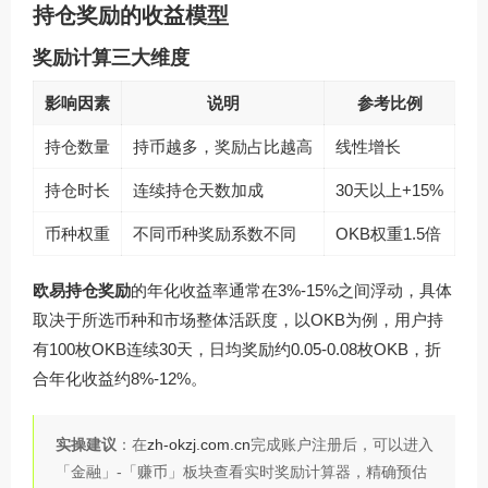
持仓奖励的收益模型
奖励计算三大维度
影响因素
说明
参考比例
持仓数量
持币越多，奖励占比越高
线性增长
持仓时长
连续持仓天数加成
30天以上+15%
币种权重
不同币种奖励系数不同
OKB权重1.5倍
欧易持仓奖励
的年化收益率通常在3%-15%之间浮动，具体
取决于所选币种和市场整体活跃度，以OKB为例，用户持
有100枚OKB连续30天，日均奖励约0.05-0.08枚OKB，折
合年化收益约8%-12%。
实操建议
：在
zh-okzj.com.cn
完成账户注册后，可以进入
「金融」-「赚币」板块查看实时奖励计算器，精确预估