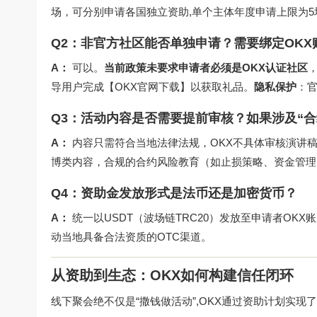
场，可分别申请各国独立资助,单个主体年度申请上限为5
Q2：非官方社区能否单独申请？需要绑定OKX
A：
可以。
当前政策未要求申请者必须是OKX认证社区
导用户完成【OKX官网下载】以获取礼品。
隐私保护
：
Q3：活动内容是否需要提前审核？如果涉及“合
A：
内容只需符合当地法律法规，OKX不具体审核演讲
博类内容，合规的合约风险教育（如止损策略、资金管理
Q4：资助金发放形式是法币还是加密货币？
A：
统一以USDT（波场链TRC20）发放至申请者OKX
动当地具备合法资质的OTC渠道。
从资助到生态：OKX如何构建信任闭环
线下聚会绝不仅是“撒钱做活动”,OKX通过资助计划实现