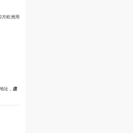
2月欧洲用
。
上地址，
虚
。