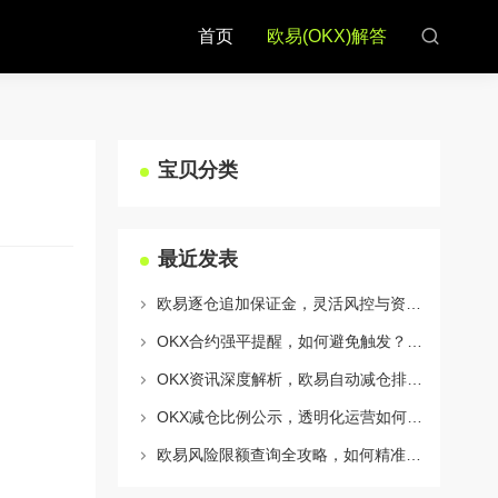
首页
欧易(OKX)解答
宝贝分类
最近发表
欧易逐仓追加保证金，灵活风控与资金利用的终极指南
OKX合约强平提醒，如何避免触发？深度解析风控机制与应对策略
OKX资讯深度解析，欧易自动减仓排队机制全攻略
OKX减仓比例公示，透明化运营如何重塑用户信任与市场格局
欧易风险限额查询全攻略，如何精准管理您的OKX交易风险？