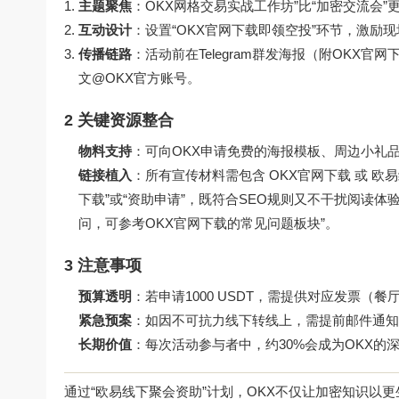
主题聚焦
：OKX网格交易实战工作坊”比“加密交流会
互动设计
：设置“OKX官网下载即领空投”环节，激励
传播链路
：活动前在Telegram群发海报（附
OKX官网
文@OKX官方账号。
2 关键资源整合
物料支持
：可向OKX申请免费的海报模板、周边小礼
链接植入
：所有宣传材料需包含
OKX官网下载
或
欧易
下载”或“资助申请”，既符合SEO规则又不干扰阅读体
问，可参考
OKX官网下载
的常见问题板块”。
3 注意事项
预算透明
：若申请1000 USDT，需提供对应发票（
紧急预案
：如因不可抗力线下转线上，需提前邮件通知
长期价值
：每次活动参与者中，约30%会成为OKX的
通过“欧易线下聚会资助”计划，OKX不仅让加密知识以