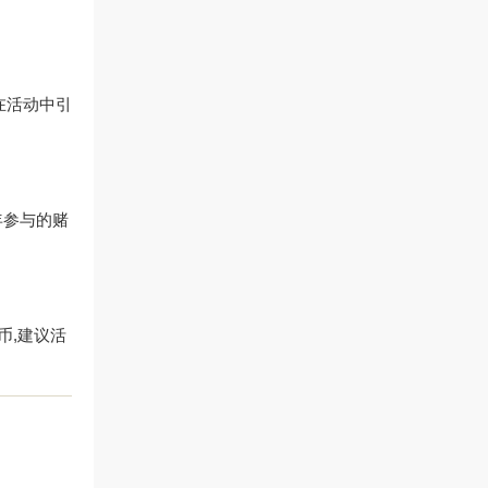
在活动中引
年参与的赌
币,建议活