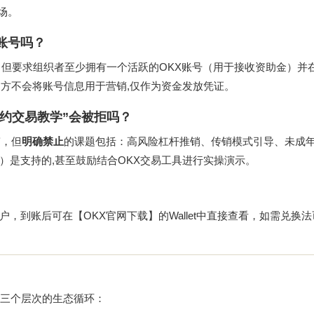
场。
账号吗？
，但要求组织者至少拥有一个活跃的OKX账号（用于接收资助金）并
官方不会将账号信息用于营销,仅作为资金发放凭证。
约交易教学”会被拒吗？
稿，但
明确禁止
的课题包括：高风险杠杆推销、传销模式引导、未成
）是支持的,甚至鼓励结合OKX交易工具进行实操演示。
账户，到账后可在【OKX官网下载】的Wallet中直接查看，如需兑换法
了三个层次的生态循环：