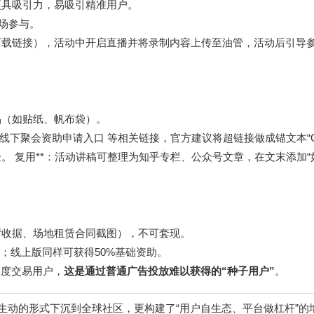
”更具吸引力，易吸引精准用户。
现场参与。
下载
链接），活动中开启直播并将录制内容上传至油管，活动后引导
品（如贴纸、帆布袋）。
线下聚会资助申请入口
等相关链接，官方建议将超链接做成锚文本“
验。 复用**：活动讲稿可整理为知乎专栏、公众号文章，在文末添加“
餐厅收据、场地租赁合同截图），不可套现。
；线上版同样可获得50%基础资助。
深度交易用户，
这是通过普通广告投放难以获得的“种子用户”
。
更生动的形式下沉到全球社区，更构建了“用户自生态、平台做杠杆”的