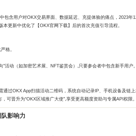
包含用户对OKX交易界面、数据延迟、充提体验的痛点，2023年1
一版本更新中优化了【OKX官网下载】后的首次充值引导流程。
批严格。
向”活动（如加密艺术展、NFT鉴赏会）,只要参会者中包含新手用户
需通过OKX App扫描活动二维码，系统自动记录IP、手机设备及链
，可晋升为“OKX区域推广大使”,享受更高额度资助与专属API权限
团队影响力