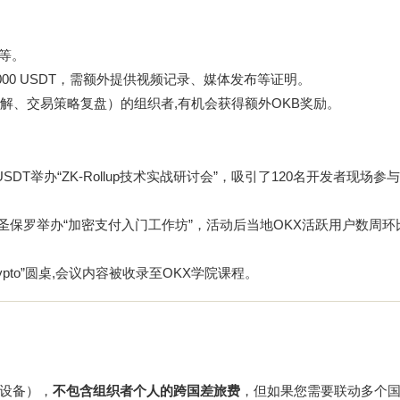
品等。
3000 USDT，需额外提供视频记录、媒体发布等证明。
解、交易策略复盘）的组织者,有机会获得额外OKB奖励。
SDT举办“ZK-Rollup技术实战研讨会”，吸引了120名开发者现场参
，在圣保罗举办“加密支付入门工作坊”，活动后当地OKX活跃用户数周环
Crypto”圆桌,会议内容被收录至OKX学院课程。
设备），
不包含组织者个人的跨国差旅费
，但如果您需要联动多个