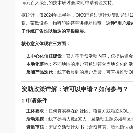
up到百人级别的技术研讨会,均可申请资金支持。
据统计，仅2024年上半年，OKX已通过该计划赞助超过
赁、茶歇设备、物料印刷甚至讲师差旅费。
这种“用户发
了传统广告难以触达的草根圈层。
核心意义体现在三方面：
去中心化信任建设
：官方不干预活动内容，仅提供资金
本地化落地
：不同地区的用户可通过符合当地文化的活
反哺产品迭代
：线下收集到的用户反馈，可直接推动O
资助政策详解：谁可以申请？如何参与？
1 申请条件
主体要求
：任何真实存在的社区、项目方或独立KOL，需拥有
活动规模
：线下参与人数≥30人，且活动主题必须与区块
资质审核
：需提交活动计划书（含预算表、场地确认函