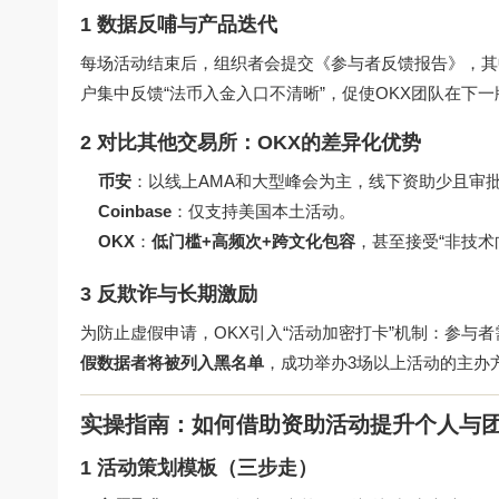
1 数据反哺与产品迭代
每场活动结束后，组织者会提交《参与者反馈报告》，其中
户集中反馈“法币入金入口不清晰”，促使OKX团队在下
2 对比其他交易所：OKX的差异化优势
币安
：以线上AMA和大型峰会为主，线下资助少且审
Coinbase
：仅支持美国本土活动。
OKX
：
低门槛+高频次+跨文化包容
，甚至接受“非技术
3 反欺诈与长期激励
为防止虚假申请，OKX引入“活动加密打卡”机制：参与者
假数据者将被列入黑名单
，成功举办3场以上活动的主办方
实操指南：如何借助资助活动提升个人与
1 活动策划模板（三步走）