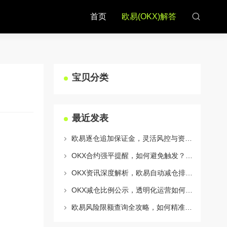
首页
欧易(OKX)解答
宝贝分类
最近发表
欧易逐仓追加保证金，灵活风控与资金利用的终极指南
OKX合约强平提醒，如何避免触发？深度解析风控机制与应对策略
OKX资讯深度解析，欧易自动减仓排队机制全攻略
OKX减仓比例公示，透明化运营如何重塑用户信任与市场格局
欧易风险限额查询全攻略，如何精准管理您的OKX交易风险？