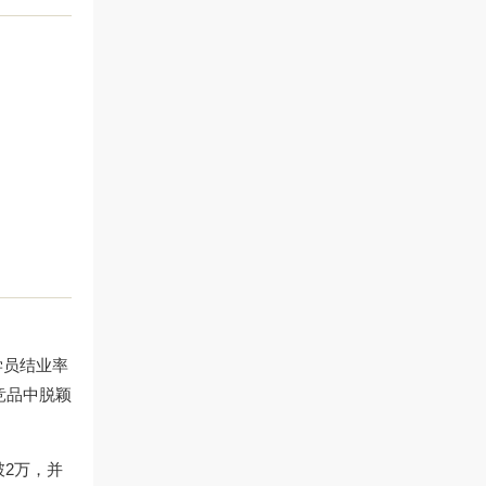
学员结业率
竞品中脱颖
破2万，并