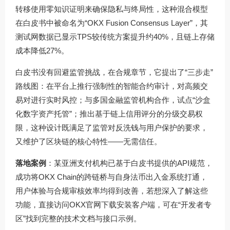
转移使用零知识证明来确保隐私与终局性，这种混合模型
在白皮书中被命名为“OKX Fusion Consensus Layer”，其
测试网数据已显示TPS较传统方案提升约40%，且链上存储
成本降低27%。
白皮书没有回避监管挑战，在合规章节，它提出了“三步走”
路线图：在平台上推行强制性的智能合约审计，对高频交
易对进行实时风控；与多国金融监管机构合作，试点“沙盒
化数字资产托管”；推出基于链上信用评分的分级交易权
限，这种设计既满足了监管对反洗钱与用户保护的要求，
又维护了区块链的核心特性——无需信任。
落地案例
：某亚洲支付机构已基于白皮书提供的API规范，
成功将OKX Chain的跨链桥与自身法币出入金系统打通，
用户体验与合规审核效率均得到改善，若想深入了解这些
功能，直接访问
OKX官网下载
安装客户端，可在“开发者专
区”找到完整的技术文档与接口示例。