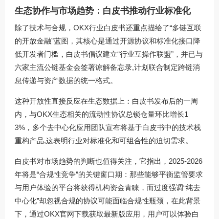
生态协作与市场趋势：白皮书推动行业标准化
除了技术与合规，OKX行业白皮书还重点描绘了“多链互联
的开放金融”蓝图，其核心是通过开源协议和标准化接口降
低开发者门槛，白皮书倡议建立“行业互操作联盟”，并已与
六家主流公链基金会签署谅解备忘录,计划联合制定跨链消
息传递与资产数据的统一格式。
这种开放性直接反应在生态数据上：白皮书发布后的一周
内，与OKX生态相关的流动性协议总锁仓量环比增长1
3%，多个去中心化应用团队宣布将基于白皮书中的技术栈
重构产品,这表明行业对标准化和可组合性的迫切需求。
白皮书对市场趋势的判断也值得关注，它指出，2025-2026
年将是“合规性竞争”的关键窗口期：那些能够平衡监管要求
与用户体验的平台将获得机构资金青睐，而过度强调“纯去
中心化”却忽视合规的协议可能面临合规性瓶颈，在此背景
下，通过
OKX官网下载
获取最新版应用，用户可以体验白