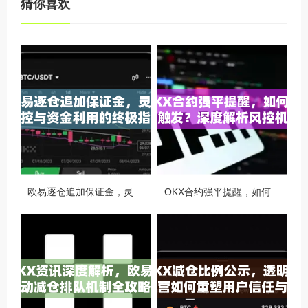
猜你喜欢
欧易逐仓追加保证金，灵活风控与资金利用的终极指南
OKX合约强平提醒，如何避免触发？深度解析风控机制与应对策略