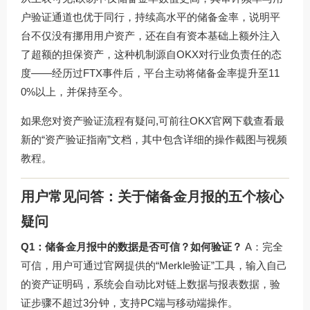
户验证通道也优于同行，持续高水平的储备金率，说明平
台不仅没有挪用用户资产，还在自有资本基础上额外注入
了超额的担保资产，这种机制源自OKX对行业负责任的态
度——经历过FTX事件后，平台主动将储备金率提升至11
0%以上，并保持至今。
如果您对资产验证流程有疑问,可前往
OKX官网下载
查看最
新的“资产验证指南”文档，其中包含详细的操作截图与视频
教程。
用户常见问答：关于储备金月报的五个核心
疑问
Q1：储备金月报中的数据是否可信？如何验证？
A：完全
可信，用户可通过官网提供的“Merkle验证”工具，输入自己
的资产证明码，系统会自动比对链上数据与报表数据，验
证步骤不超过3分钟，支持PC端与移动端操作。