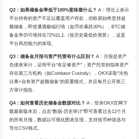
Q2：如果储备金率低于100%意味着什么？
A：理论上表示
平台持有的资产不足以覆盖用户存款，但欧易始终坚持超
额储备，即使遭遇极端行情（如币价暴跌30%），BTC储
备金率仍可维持在72%以上（按历史最低价测算），这是
平台风控能力的体现。
Q3：储备金月报与资产托管有什么区别？
A：月报是资产
负债表审计，证明平台“有足够资产”；资产托管则指将资产
存在第三方机构（如Coinbase Custody），OKX采取“冷热
分离+自有资产超额储备”的双重模式，并且每月公开第三
方审计报告。
Q4：如何查看历史储备金数据对比？
A：登录
OKX官网下
载
最新版本后，点击“数据-历史审计”即可查看过去12个月
的所有月报，数据以可视化图表呈现，支持按币种筛选与
导出CSV格式。