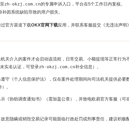
至
zh-okzj.com.cn
的专属申诉入口，平台在5个工作日内复核。
弥补因系统缺陷导致的用户损失。
通过官方渠道下载
OKX官网下载
应用，并联系客服提交《无违法声明
法机关介入的案件才会启动该流程，日常交易、小额提现等正常行为
如未实名认证，可登录
zh-okzj.com.cn
补全信息）。
格遵守《个人信息保护法》，仅在案件处理期间向司法机关提供必要
外）。
出示《协助调查通知书》（需加盖公章），并致电欧易官方客服（可
，故意隐瞒或销毁交易记录可能面临行政处罚或刑事责任，建议积极
。