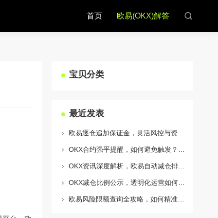
首页
欧易(OKX)解答
宝贝分类
最近发表
欧易逐仓追加保证金，灵活风控与资金利用的终极指南
OKX合约强平提醒，如何避免触发？深度解析风控机制与应对策略
OKX资讯深度解析，欧易自动减仓排队机制全攻略
OKX减仓比例公示，透明化运营如何重塑用户信任与市场格局
欧易风险限额查询全攻略，如何精准管理您的OKX交易风险？