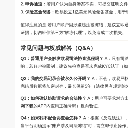
申诉通道
：若用户认为自身涉案不实，可提交证明文件
保险基金储备
：欧易设立1亿美元风险储备基金，用于
值得注意的是,若用户账户因涉嫌违法被冻结，建议立即
证据，切勿轻信第三方“解冻代理”，以免造成二次损失。
常见问题与权威解答（Q&A）
Q1：普通用户会触发欧易司法协查流程吗？
A：只有司
响，若账户被限制，建议先检查是否未完成KYC认证（
Q2：我的交易记录会被永久公开吗？
A：不会，欧易严
完结后数据将加密封存，最长保留5年（法律另有规定除
Q3：如何确认协助请求的合法性？
A：用户可要求对方
网下载
的APP内查询正确号码）反向验证。
Q4：如果我不配合协查会怎样？
A：根据《反洗钱法》
当平台明确提示“账户涉及司法冻结”时，需立即停止操作