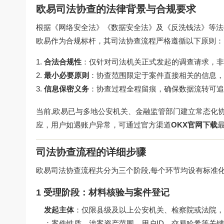
欧易司法协查的法律背景与合规要求
根据《网络安全法》《数据安全法》及《反洗钱法》等法
欧易作为合规标杆，其司法协查流程严格遵循以下原则：
合法合规性
：仅针对司法机关正式发起的调查请求，非
最小必要原则
：协查范围限定于案件直接相关的信息，
信息保密义务
：协查过程全程留痕，确保数据流转可追
当前,欧易已与多地公安机关、金融监管部门建立常态化
应，用户如遇账户异常，可通过官方渠道
OKX官网下载
司法协查流程的详细步骤
欧易司法协查流程共分为三个阶段,每个环节均设有标准
1 受理阶段：材料核验与案件登记
发起主体
：仅限县级及以上公安机关、检察院或法院，
：案件性质、涉案资产范围、用户ID、交易哈希等关