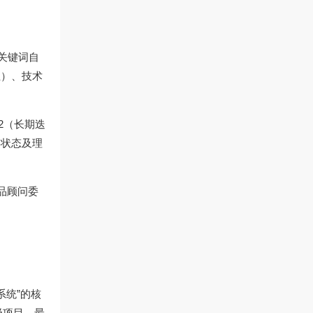
关键词自
性）、技术
2（长期迭
类状态及理
品顾问委
系统”的核
级项目，最