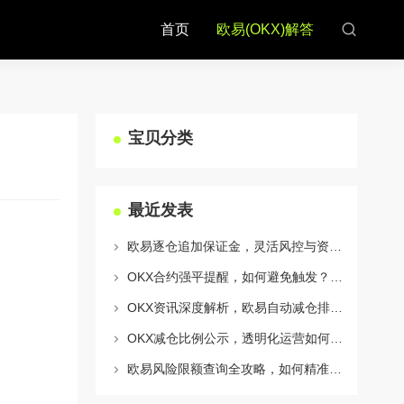
首页
欧易(OKX)解答
宝贝分类
最近发表
欧易逐仓追加保证金，灵活风控与资金利用的终极指南
OKX合约强平提醒，如何避免触发？深度解析风控机制与应对策略
OKX资讯深度解析，欧易自动减仓排队机制全攻略
OKX减仓比例公示，透明化运营如何重塑用户信任与市场格局
欧易风险限额查询全攻略，如何精准管理您的OKX交易风险？