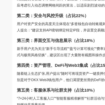
应考虑引入动态调整网格间距的算法，以适应剧烈波动的行情
第二类：安全与风控升级（占比22%）
用户对资产安全的高度关注体现在“多签钱包自动转账规则”
人提出：“建议支持API密钥绑定特定IP段，并设置交易
第三类：界面交互与信息展示（占比18%）
新手用户尤为关注“新手引导流程”“盈亏计算可视化”“费率
式与极简风格切换”，建议区出现了大量附有截图和操作
第四类：资产管理、DeFi与Web3集成（占比1
随着链上生态扩张,用户提出“随时可将现货资产一键质押生
别是对于OKX Web3钱包用户，他们渴望更丝滑的DeFi协
第五类：客服体系与社群支持（占比10%）
“7×24小时人工客服入口”“智能客服精准解答”“社群活
励驱动高质量反馈。