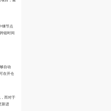
“中继节点
将跨链时间
不够自动
统可在开仓
线，而对于
更新进