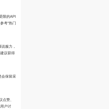
限的API
参考“热门
强说服力，
其建议获得
然会保留采
议点赞、
他用户讨