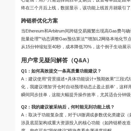
终在三个月后上线，数据显示，该功能上线首月就吸引了超
跨链桥优化方案
当Ethereum和Arbitrum间跨链交易频繁出现高G
批量处理”“动态调整Gas预估算法”“增加L2网络本地
从15分钟缩短至40秒，成本降低70%，这个例子生动
用户常见疑问解答（Q&A）
Q1：如何高效提交一条高质量功能建议？
A：建议使用“背景描述+具体功能设计+预期效果”三段
化，我建议增加‘开仓时自动预埋动态止盈止损单’，这样
瞬间同步挂单，这能大幅提升操作效率，尤其适合分钟级
Q2：我的建议被采纳后，何时能见到功能上线？
A：取决于功能复杂度，对于UI微调或参数优化类建议（
涉及底层架构或重大资源投入的核心功能（如跨链桥改造
度，您也可在“我的建议”模块查看专属进度提醒。