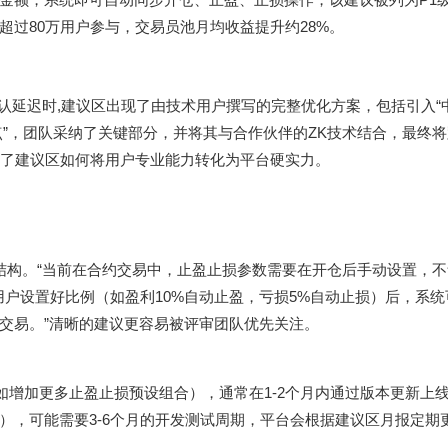
过80万用户参与，交易员池月均收益提升约28%。
as费与确认延迟时,建议区出现了由技术用户撰写的完整优化方案，包括引入
化节点”，团队采纳了关键部分，并将其与合作伙伴的ZK技术结合，最终
展示了建议区如何将用户专业能力转化为平台硬实力。
式结构。“当前在合约交易中，止盈止损参数需要在开仓后手动设置，
用户设置好比例（如盈利10%自动止盈，亏损5%自动止损）后，系
交易。”清晰的建议更容易被评审团队优先关注。
如增加更多止盈止损预设组合），通常在1-2个月内通过版本更新上
），可能需要3-6个月的开发测试周期，平台会根据建议区月报定期