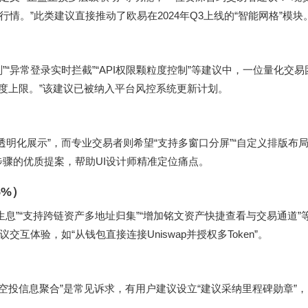
。”此类建议直接推动了欧易在2024年Q3上线的“智能网格”模块
“异常登录实时拦截”“API权限颗粒度控制”等建议中，一位量化交
额度上限。”该建议已被纳入平台风控系统更新计划。
透明化展示”，而专业交易者则希望“支持多窗口分屏”“自定义排版布局
步骤的优质提案，帮助UI设计师精准定位痛点。
5%）
息”“支持跨链资产多地址归集”“增加铭文资产快捷查看与交易通道”
议交互体验，如“从钱包直接连接Uniswap并授权多Token”。
动与空投信息聚合”是常见诉求，有用户建议设立“建议采纳里程碑勋章”