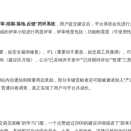
评审-排期-落地-反馈”闭环系统
，用户提交建议后，平台系统会先进行
成的评审小组进行周度评审，评审维度包括：功能刚需度（可使用
重要，如安全漏洞修复）、P1（重要但不紧急，如交易工具微调）、P
《建议区月报》，公示“已采纳并开发中”“已排期待评估”“暂缓”三
到站内信通知和限量周边奖励，部分关键贡献者还可能被邀请加入“产
了普通问卷调查，真正实现了用户与平台共成长。
交易员策略”的学习门槛，一个点赞超过2000的建议详细描述了“跟单
金额，系统即可自动同步开仓、止盈、止损操作，该建议被列为P1