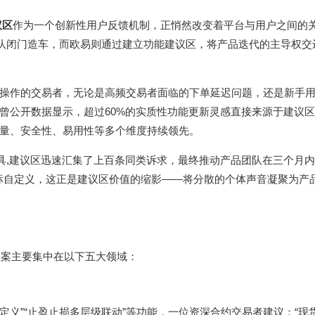
议区
作为一个创新性用户反馈机制，正悄然改变着平台与用户之间的
团队闭门造车，而欧易则通过建立功能建议区，将产品迭代的主导权交
操作的交易者，无论是高频交易者面临的下单延迟问题，还是新手
曾公开数据显示，超过60%的实质性功能更新灵感直接来源于建议
量、安全性、易用性等多个维度持续领先。
具,建议区迅速汇集了上百条同类诉求，最终推动产品团队在三个月内
指标自定义，这正是建议区价值的缩影——将分散的个体声音凝聚为产
提案主要集中在以下五大领域：
定义”“止盈止损多层级联动”等功能，一位资深合约交易者建议：“现