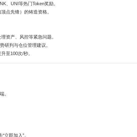
K、UNI等热门Token奖励。
（如顶点先锋）的铸造资格。
处理资产、风控等紧急问题。
势研判与仓位管理建议。
升至100次/秒。
端。
击“立即加入”。