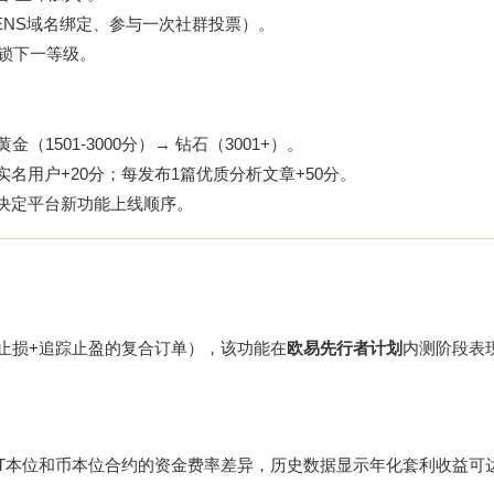
ENS域名绑定、参与一次社群投票）。
解锁下一等级。
黄金（1501-3000分）→ 钻石（3001+）。
名用户+20分；每发布1篇优质分析文章+50分。
票决定平台新功能上线顺序。
盈止损+追踪止盈的复合订单），该功能在
欧易先行者计划
内测阶段表
T本位和币本位合约的资金费率差异，历史数据显示年化套利收益可达1