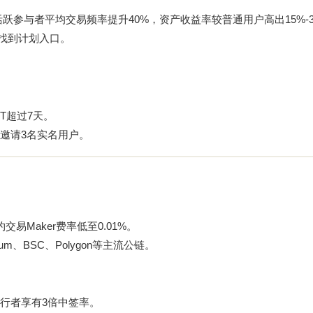
跃参与者平均交易频率提升40%，资产收益率较普通用户高出15%-3
”找到计划入口。
DT超过7天。
邀请3名实名用户。
交易Maker费率低至0.01%。
um、BSC、Polygon等主流公链。
目，先行者享有3倍中签率。