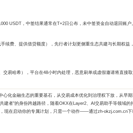
000 USDT，中签结果通常在T+2日公布，未中签资金自动退回账户
降低手续费、提供借贷额度），先行者计划更侧重生态共建与长期权益
截图、交易哈希），平台在48小时内处理，恶意刷单或虚假邀请将直接
去中心化金融生态的重要基石，从交易成本优化到治理权下放，从早
建者”的身份跨越路径，随着OKX在Layer2、AI交易助手等领域的
，现在启动你的专属计划，只需一个动作——通过
zh-okzj.com.cn
下