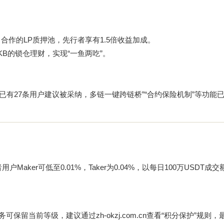
ve）合作的LP质押池，先行者享有1.5倍收益加成。
及OKB的锁仓理财，实现“一鱼两吃”。
度已有27条用户建议被采纳，多链一键跨链桥”“合约保险机制”等功能
者用户Maker可低至0.01%，Taker为0.04%，以每日100万USDT
任务可保留当前等级，建议通过
zh-okzj.com.cn
查看“积分保护”规则，