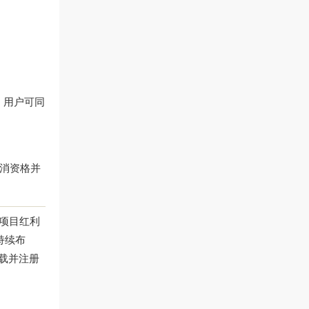
。
，用户可同
取消资格并
期项目红利
持续布
载并注册