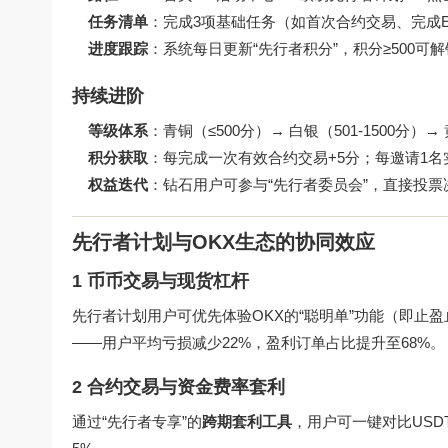
任务清单
：完成3项基础任务（如首次合约交易、完成
进度跟踪
：系统每日更新“先行者积分”，积分≥500可
持续进阶
等级体系
：青铜（≤500分）→ 白银（501-1500分）→ 
积分获取
：每完成一次有效合约交易+5分；每邀请1名实
权益迭代
：钻石用户可参与“先行者委员会”，直接投
先行者计划与OKX生态的协同效应
1 币币交易与现货杠杆
先行者计划用户可优先体验OKX的“聪明单”功能（即止
——用户平均亏损减少22%，盈利订单占比提升至68%。
2 合约交易与资金费率套利
通过“先行者专享”的
跨期套利工具
，用户可一键对比USD