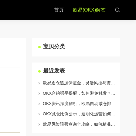
首页
欧易(OKX)解答
宝贝分类
最近发表
欧易逐仓追加保证金，灵活风控与资金利用的终极指南
OKX合约强平提醒，如何避免触发？深度解析风控机制与应对策略
OKX资讯深度解析，欧易自动减仓排队机制全攻略
OKX减仓比例公示，透明化运营如何重塑用户信任与市场格局
欧易风险限额查询全攻略，如何精准管理您的OKX交易风险？