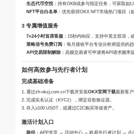
生态代币空投
：持有OKB或参与指定任务，可获取如LIN
NFT平台白名单
：优先获得OKX NFT市场热门项目
3 专属增值服务
7×24小时首席客服
：15秒内响应，支持中英文双语，
策略信号免费订阅
：每月接收平台专业分析师提供的趋
API交易限制解除
：高频交易者可申请将API请求频率提
如何高效参与先行者计划
完成基础准备
通过
zh-okzj.com.cn
下载并安装
OKX官网下载
最新客户
完成实名认证（KYC2），绑定谷歌验证器。
存入≥100 USDT，或通过C2C购买等值资产。
激活计划入口
路径
：APP首页 → 活动中心 → 欧易先行者计划 → 点