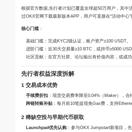
根据官方数据,先行者计划已覆盖全球超50万用户，其中活
过
OKX官网下载
最新版本APP，用户可直接在“活动中心
核心门槛
：
基础门槛：完成KYC2级认证，账户资产≥100 USDT。
进阶门槛：近30天交易量≥10 BTC，或持币≥5000 US
社区贡献：在官方社群、论坛输出有价值内容，或成功
先行者权益深度拆解
1 交易成本优势
手续费折扣
：现货交易费率降至0.04%（Maker），合约
跨链转账补贴
：每月前10笔提现免Gas费，支持Ethere
2 稀缺空投与早期代币获取
Launchpad优先认购
：参与OKX Jumpstart新项