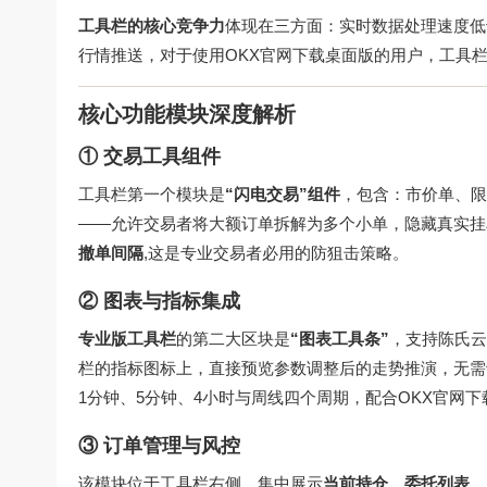
工具栏的核心竞争力
体现在三方面：实时数据处理速度低于5
行情推送，对于使用
OKX官网下载
桌面版的用户，工具栏
核心功能模块深度解析
① 交易工具组件
工具栏第一个模块是
“闪电交易”组件
，包含：市价单、限
——允许交易者将大额订单拆解为多个小单，隐藏真实挂
撤单间隔
,这是专业交易者必用的防狙击策略。
② 图表与指标集成
专业版工具栏
的第二大区块是
“图表工具条”
，支持陈氏云
栏的指标图标上，直接预览参数调整后的走势推演，无需
1分钟、5分钟、4小时与周线四个周期，配合
OKX官网下
③ 订单管理与风控
该模块位于工具栏右侧，集中展示
当前持仓、委托列表、