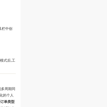
具栏中创
模式后,工
到多周期同
化的个人
ed）订单类型