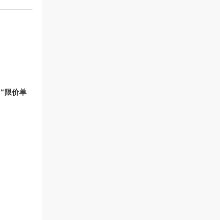
至
“限价单