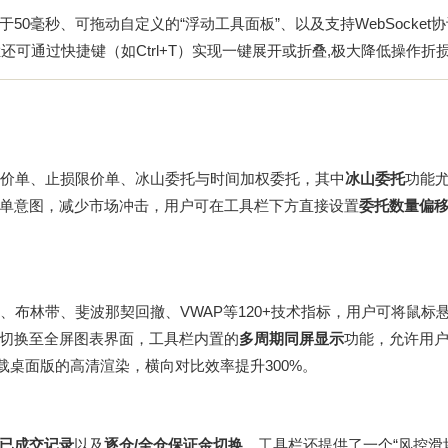
0毫秒、可拖动自定义的“浮动工具面板”、以及支持WebSocket
还可通过快捷键（如Ctrl+T）实现一键展开或折叠,极大降低操作折
价单、止损限价单、冰山委托与时间加权委托，其中
冰山委托
功能
单意图，减少市场冲击，用户可在工具栏下方直接设置
委托数量偏
、布林带、斐波那契回撤、VWAP等120+技术指标，用户可将鼠标
切换至全屏图表界面，工具栏内置的
多周期同屏显示
功能，允许用
载
桌面版的高清渲染，横向对比效率提升300%。
已成交记录
以及
逐仓/全仓保证金切换
，工具栏还提供了一个“风控滑