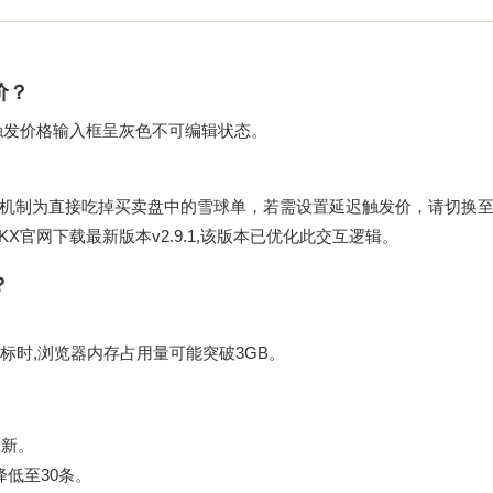
价？
触发价格输入框呈灰色不可编辑状态。
机制为直接吃掉买卖盘中的雪球单，若需设置延迟触发价，请切换
KX官网下载
最新版本v2.9.1,该版本已优化此交互逻辑。
？
标时,浏览器内存占用量可能突破3GB。
更新。
降低至30条。