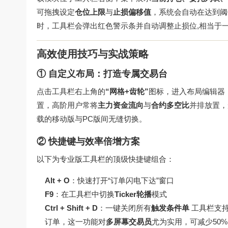
可拖拽设定
仓位上限
与
止损偏移值
，系统会自动在达到阈
时，工具栏会弹出红色警示条并自动调整止损位,相当于
高效使用技巧与实战策略
① 自定义布局：打造专属交易台
点击工具栏右上角的
“网格+齿轮”
图标，进入布局编辑器
置，高阶用户常将
主力资金流向
与
合约多空比
并排放置，
载
的移动版与PC版间无缝切换。
② 快捷键与效率倍增方案
以下为专业版工具栏的顶级快捷键组合：
Alt + O
：快速打开“订单闪电下达”窗口
F9
：在工具栏中切换
Ticker轮播
模式
Ctrl + Shift + D
：一键关闭所有
触发条件单
工具栏支
订单，这一功能对
多屏幕交易员
尤为实用，可减少50