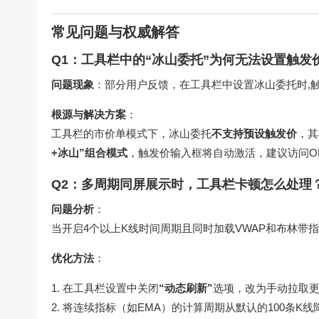
常见问题与权威解答
Q1：工具栏中的“冰山委托”为何无法设置触发
问题现象
：部分用户反馈，在工具栏中设置冰山委托时,
根源与解决方案
：
工具栏的市价单模式下，冰山委托
不支持预设触发价
，其
+冰山”组合模式
，触发价输入框将自动激活，建议访问
O
Q2：多周期同屏展示时，工具栏卡顿怎么处理
问题分析
：
当开启4个以上K线时间周期且同时加载VWAP和布林带指
优化方法
：
在工具栏设置中关闭
“动态刷新”
选项，改为手动拉取
将连续指标（如EMA）的计算周期从默认的100条K线