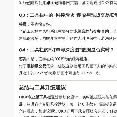
强烈建议使用
桌面端
而非网页端，桌面端通过
OKX官
Q3：工具栏中的“风控滑块”能否与现货交易联
答案
：不直接支持。
当前工具栏的风控系统主要针对
永续合约与交割合约
，若
建现货买多，同时开立空单合约作为对冲保护，若您使用
Q4：工具栏的“订单簿深度图”数据是否实时？
答案
：是，但存在约300毫秒的缓存延迟。
对于
毫秒级交易
需求，建议直接使用工具栏下方的“闪电
具栏中的Ticker价格刷新频率可达每200ms一次。
总结与工具升级建议
OKX专业版工具栏
通过模块化设计、实时数据流与智能
屏，从语音指令到风控滑块，每一处功能都直指高频交易
合约玩家，都建议通过
OKX官网下载
桌面版客户端，解