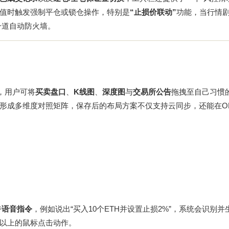
值时触发强制平仓或锁仓操作，特别是
“止损价联动”
功能，当行情
一道自动防火墙。
，用户可将
买卖盘口
、
K线图
、
深度图
与
交易所公告
拖拽至自己习惯
形成多维度对照矩阵，保存后的布局方案不仅支持云同步，还能在
O
持
语音指令
，例如说出“买入10个ETH并设置止损2%”，系统会识别并
%以上的鼠标点击动作。