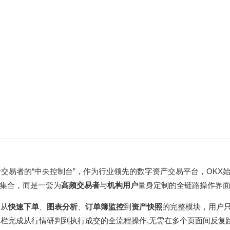
交易者的“中央控制台”，作为行业领先的数字资产交易平台，OKX
集合，而是一套为
高频交易者
与
机构用户
量身定制的全链路操作界
了从
快速下单
、
图表分析
、
订单簿监控
到
资产快照
的完整模块，用户
栏完成从行情研判到执行成交的全流程操作,无需在多个页面间反复