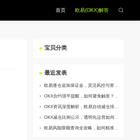
首页
欧易(OKX)解答
宝贝分类
最近发表
欧易逐仓追加保证金，灵活风控与资金利用的终极指南
OKX合约强平提醒，如何避免触发？深度解析风控机制与应对策略
OKX资讯深度解析，欧易自动减仓排队机制全攻略
OKX减仓比例公示，透明化运营如何重塑用户信任与市场格局
欧易风险限额查询全攻略，如何精准管理您的OKX交易风险？