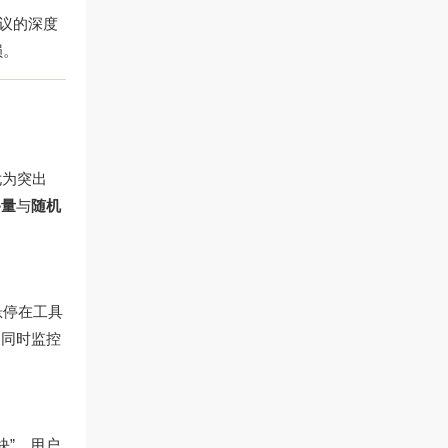
协议的深度
损。
尤为突出
移量
与
随机
悬停在工具
户同时监控
块”，用户