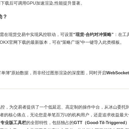
网下载
后可调用GPU加速渲染,性能提升显著。
动？
需在现货交易中实现风控联动，可设置
“现货-合约对冲策略”
：在工
OKX官网下载
的最新版本，可在“策略广场”中一键导入此类模板。
订单簿”原始数据，而非经过图形渲染的深度图，同时开启
WebSocket
风控，为交易者提供了一个低延迟、高定制的操作中台，从冰山委托
者的核心痛点，无论您是单笔百万U的机构用户，还是追求收益最大
锁
专业版工具栏
的全部特性，包括独占的
GTT（Good-Til-Trigger