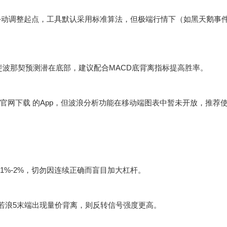
手动调整起点，工具默认采用标准算法，但极端行情下（如黑天鹅事
斐波那契预测潜在底部，建议配合MACD底背离指标提高胜率。
X官网下载
的App，但波浪分析功能在移动端图表中暂未开放，推荐使
%-2%，切勿因连续正确而盲目加大杠杆。
，若浪5末端出现量价背离，则反转信号强度更高。