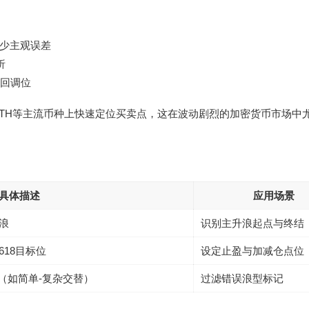
减少主观误差
析
回调位
ETH等主流币种上快速定位买卖点，这在波动剧烈的加密货币市场中
具体描述
应用场景
整浪
识别主升浪起点与终结
.618目标位
设定止盈与加减仓点位
（如简单-复杂交替）
过滤错误浪型标记