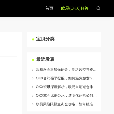
首页
欧易(OKX)解答
宝贝分类
最近发表
欧易逐仓追加保证金，灵活风控与资金利用的终极指南
OKX合约强平提醒，如何避免触发？深度解析风控机制与应对策略
OKX资讯深度解析，欧易自动减仓排队机制全攻略
OKX减仓比例公示，透明化运营如何重塑用户信任与市场格局
欧易风险限额查询全攻略，如何精准管理您的OKX交易风险？