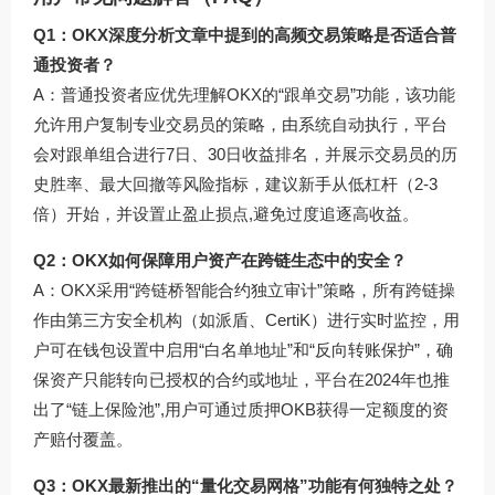
Q1：OKX深度分析文章中提到的高频交易策略是否适合普
通投资者？
A：普通投资者应优先理解OKX的“跟单交易”功能，该功能
允许用户复制专业交易员的策略，由系统自动执行，平台
会对跟单组合进行7日、30日收益排名，并展示交易员的历
史胜率、最大回撤等风险指标，建议新手从低杠杆（2-3
倍）开始，并设置止盈止损点,避免过度追逐高收益。
Q2：OKX如何保障用户资产在跨链生态中的安全？
A：OKX采用“跨链桥智能合约独立审计”策略，所有跨链操
作由第三方安全机构（如派盾、CertiK）进行实时监控，用
户可在钱包设置中启用“白名单地址”和“反向转账保护”，确
保资产只能转向已授权的合约或地址，平台在2024年也推
出了“链上保险池”,用户可通过质押OKB获得一定额度的资
产赔付覆盖。
Q3：OKX最新推出的“量化交易网格”功能有何独特之处？