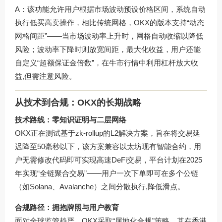
A：该功能允许用户根据市场波动预设价格区间，系统自动
执行低买高卖操作，相比传统网格，OKX的版本支持“动态
网格间距”——当市场波动率上升时，网格自动收缩以降低
风险；波动率下降时则放宽间距，最大化收益，用户还能
自定义“超额保证金倍数”，在牛市行情中利用杠杆放大收
益,但需注意风险。
从技术到合规：OKX的长期战略
技术路线：零知识证明与二层网络
OKX正在测试基于zk-rollup的L2解决方案，旨在将交易延
迟降至50毫秒以下，该方案兼容以太坊现有智能合约，用
户无需修改代码即可实现高速DeFi交易，平台计划在2025
年实现“全链聚合交易”——用户一次下单即可在多个公链
（如Solana、Avalanche）之间分散执行,降低滑点。
合规路径：拥抱牌照与用户教育
面对全球监管趋严，OKX采取“属地化合规”策略，其在香港