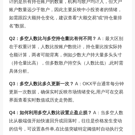
计的是所有持仓账户的数量，机构与散户均计入，但大户
账户数量远少于散户，因此主要反映中小投资者的情绪，
如需跟踪大额持仓变化，建议查看“大额交易”或“持仓量排
名”数据。
Q2：多空人数比与多空持仓量比有何不同？
A：最大区别
在于权重计算，人数比按账户数统计，持仓量比按实际持
仓额计算，两者可能背离，例如少数大户持大量多头头寸
（持仓量比高），但多数散户持空头（人数比低）,此时需
具体分析。
Q3：多空人数比多久更新一次？
A：OKX平台通常每分钟
更新一次数据，确保实时反映市场情绪变化,用户可在交易
界面查看实时数值或历史走势图。
Q4：如何利用多空人数比设置止盈止损？
A：当多空人数
比从极端值开始快速回升或回落时，往往是价格发生变动
的信号，可设置条件单,在比值突破特定阈值时自动执行交