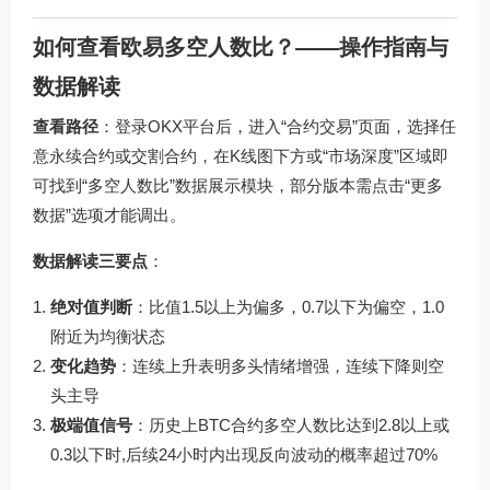
如何查看欧易多空人数比？——操作指南与
数据解读
查看路径
：登录OKX平台后，进入“合约交易”页面，选择任
意永续合约或交割合约，在K线图下方或“市场深度”区域即
可找到“多空人数比”数据展示模块，部分版本需点击“更多
数据”选项才能调出。
数据解读三要点
：
绝对值判断
：比值1.5以上为偏多，0.7以下为偏空，1.0
附近为均衡状态
变化趋势
：连续上升表明多头情绪增强，连续下降则空
头主导
极端值信号
：历史上BTC合约多空人数比达到2.8以上或
0.3以下时,后续24小时内出现反向波动的概率超过70%