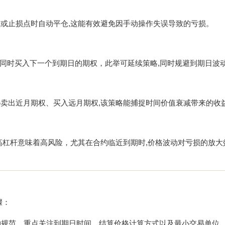
盈或止损点时自动平仓,这能有效避免因手动操作失误导致的亏损。
同时买入下一个到期日的期权，此举可延续策略,同时规避到期日波
—卖出近月期权、买入远月期权,该策略能捕捉时间价值衰减带来的收
高杠杆意味着高风险，尤其在合约临近到期时,价格波动对亏损的放大
骤：
约规范，重点关注到期日时间、结算价格计算方式以及最小交易单位