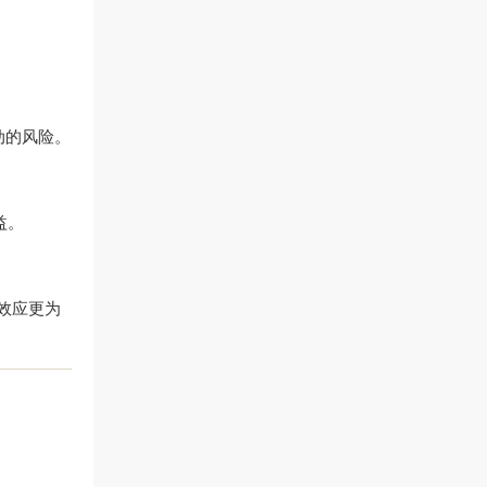
动的风险。
益。
效应更为
。