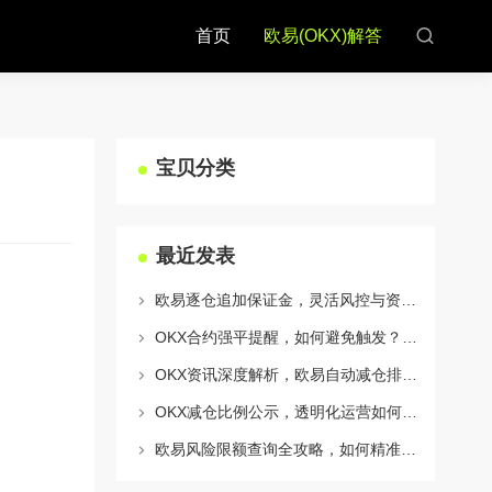
首页
欧易(OKX)解答
宝贝分类
最近发表
欧易逐仓追加保证金，灵活风控与资金利用的终极指南
OKX合约强平提醒，如何避免触发？深度解析风控机制与应对策略
OKX资讯深度解析，欧易自动减仓排队机制全攻略
OKX减仓比例公示，透明化运营如何重塑用户信任与市场格局
欧易风险限额查询全攻略，如何精准管理您的OKX交易风险？