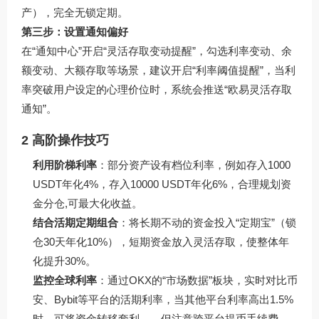
产），完全无锁定期。
第三步：设置通知偏好
在“通知中心”开启“灵活存取变动提醒”，勾选利率变动、余
额变动、大额存取等场景，建议开启“利率阈值提醒”，当利
率突破用户设定的心理价位时，系统会推送“欧易灵活存取
通知”。
2 高阶操作技巧
利用阶梯利率
：部分资产设有档位利率，例如存入1000
USDT年化4%，存入10000 USDT年化6%，合理规划资
金分仓,可最大化收益。
结合活期定期组合
：将长期不动的资金投入“定期宝”（锁
仓30天年化10%），短期资金放入灵活存取，使整体年
化提升30%。
监控全球利率
：通过OKX的“市场数据”板块，实时对比币
安、Bybit等平台的活期利率，当其他平台利率高出1.5%
时，可将资金转移套利——但注意跨平台提币手续费。