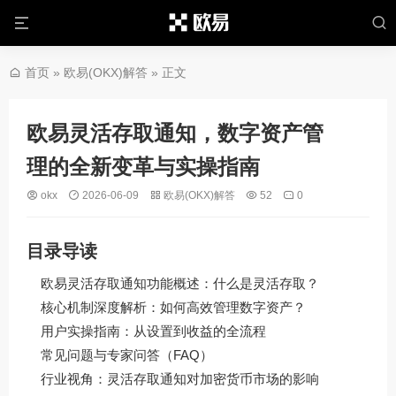
首页
»
欧易(OKX)解答
» 正文
欧易灵活存取通知，数字资产管
理的全新变革与实操指南
okx
2026-06-09
欧易(OKX)解答
52
0
目录导读
欧易灵活存取通知功能概述：什么是灵活存取？
核心机制深度解析：如何高效管理数字资产？
用户实操指南：从设置到收益的全流程
常见问题与专家问答（FAQ）
行业视角：灵活存取通知对加密货币市场的影响