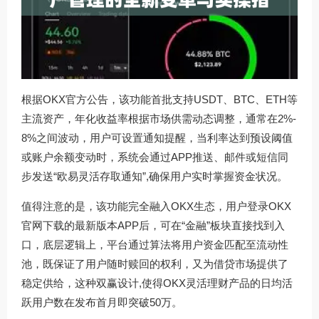
根据OKX官方公告，该功能首批支持USDT、BTC、ETH等
主流资产，年化收益率根据市场供需动态调整，通常在2%-
8%之间波动，用户可设置通知提醒，当利率达到预设阈值
或账户余额变动时，系统会通过APP推送、邮件或短信同
步发送“欧易灵活存取通知”,确保用户实时掌握资金状况。
值得注意的是，该功能完全融入OKX生态，用户登录OKX
官网下载的最新版本APP后，可在“金融”板块直接找到入
口，底层逻辑上，平台通过算法将用户资金匹配至流动性
池，既保证了用户随时赎回的权利，又为借贷市场提供了
稳定供给，这种双赢设计,使得OKX灵活理财产品的日均活
跃用户数在发布首月即突破50万。