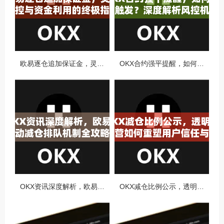
欧易逐仓追加保证金，灵活风控与资金利用的终极指南
OKX合约强平提醒，如何避免触发？深度解析风控机制与应对策略
OKX资讯深度解析，欧易自动减仓排队机制全攻略
OKX减仓比例公示，透明化运营如何重塑用户信任与市场格局