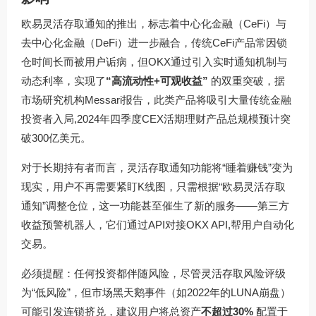
欧易灵活存取通知的推出，标志着中心化金融（CeFi）与
去中心化金融（DeFi）进一步融合，传统CeFi产品常因锁
仓时间长而被用户诟病，但OKX通过引入实时通知机制与
动态利率，实现了
“高流动性+可观收益”
的双重突破，据
市场研究机构Messari报告，此类产品将吸引大量传统金融
投资者入局,2024年四季度CEX活期理财产品总规模预计突
破300亿美元。
对于长期持有者而言，灵活存取通知功能将“睡着赚钱”变为
现实，用户不再需要紧盯K线图，只需根据“欧易灵活存取
通知”调整仓位，这一功能甚至催生了新的服务——第三方
收益预警机器人，它们通过API对接OKX API,帮用户自动化
交易。
必须提醒：任何投资都伴随风险，尽管灵活存取风险评级
为“低风险”，但市场黑天鹅事件（如2022年的LUNA崩盘）
可能引发连锁挤兑，建议用户将总资产
不超过30%
配置于