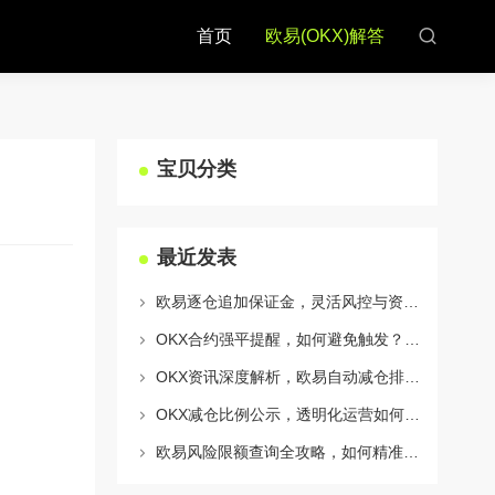
首页
欧易(OKX)解答
宝贝分类
最近发表
欧易逐仓追加保证金，灵活风控与资金利用的终极指南
OKX合约强平提醒，如何避免触发？深度解析风控机制与应对策略
OKX资讯深度解析，欧易自动减仓排队机制全攻略
OKX减仓比例公示，透明化运营如何重塑用户信任与市场格局
欧易风险限额查询全攻略，如何精准管理您的OKX交易风险？