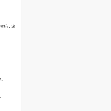
了密码，避
能。
。