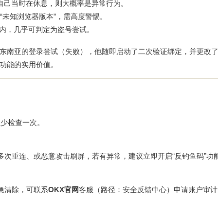
自己当时在休息，则大概率是异常行为。
“未知浏览器版本”，需高度警惕。
国内，几乎可判定为盗号尝试。
东南亚的登录尝试（失败），他随即启动了二次验证绑定，并更改
功能的实用价值。
至少检查一次。
备多次重连、或恶意攻击刷屏，若有异常，建议立即开启“反钓鱼码”功
急清除，可联系
OKX官网
客服（路径：
安全反馈中心
）申请账户审计