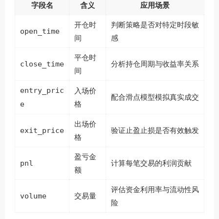
字段名
含义
应用场景
开仓时
判断策略是否对特定时段敏
open_time
间
感
平仓时
close_time
分析持仓周期与收益率关系
间
entry_pric
入场价
配合滑点模型模拟真实成交
e
格
出场价
exit_price
验证止盈止损是否有效触发
格
盈亏金
pnl
计算每笔交易的利润贡献
额
评估资金利用率与流动性风
volume
交易量
险