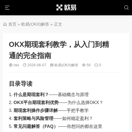
首页
»
欧易(OKX)解答
» 正文
OKX期现套利教学，从入门到精
通的完全指南
okx
2026-06-07
欧易(OKX)解答
56
0
目录导读
什么是期现套利？
——基础概念与原理
OKX平台期现套利优势
——为什么选择OKX？
期现套利操作步骤详解
——手把手教学
套利策略与风险管理
——如何稳定盈利？
常见问题解答（FAQ）
——你想问的都在这里