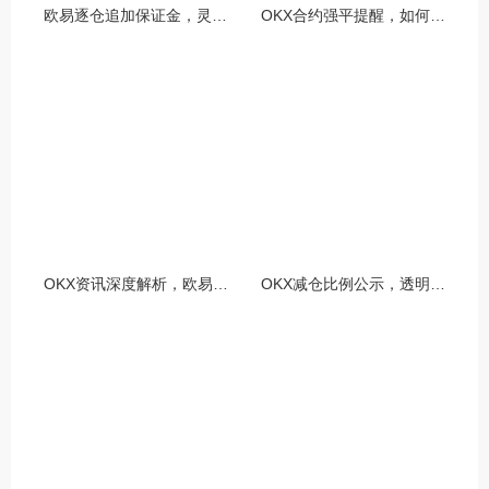
欧易逐仓追加保证金，灵活风控与资金利用的终极指南
OKX合约强平提醒，如何避免触发？深度解析风控机制与应对策略
OKX资讯深度解析，欧易自动减仓排队机制全攻略
OKX减仓比例公示，透明化运营如何重塑用户信任与市场格局