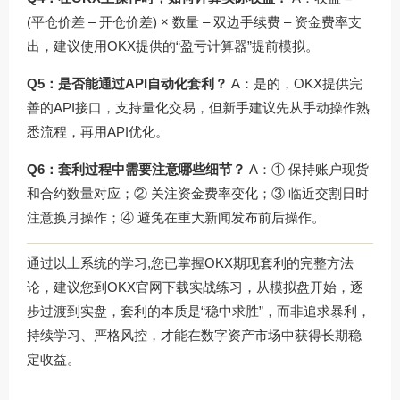
(平仓价差 – 开仓价差) × 数量 – 双边手续费 – 资金费率支
出，建议使用OKX提供的“盈亏计算器”提前模拟。
Q5：是否能通过API自动化套利？
A：是的，OKX提供完
善的API接口，支持量化交易，但新手建议先从手动操作熟
悉流程，再用API优化。
Q6：套利过程中需要注意哪些细节？
A：① 保持账户现货
和合约数量对应；② 关注资金费率变化；③ 临近交割日时
注意换月操作；④ 避免在重大新闻发布前后操作。
通过以上系统的学习,您已掌握OKX期现套利的完整方法
论，建议您到
OKX官网下载
实战练习，从模拟盘开始，逐
步过渡到实盘，套利的本质是“稳中求胜”，而非追求暴利，
持续学习、严格风控，才能在数字资产市场中获得长期稳
定收益。