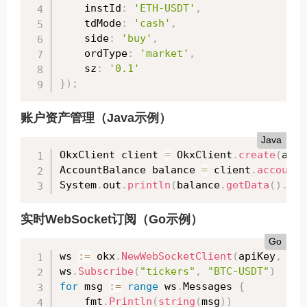
    instId
:
'ETH-USDT'
,
    tdMode
:
'cash'
,
    side
:
'buy'
,
    ordType
:
'market'
,
    sz
:
'0.1'
}
)
;
账户资产管理（Java示例）
Java
OkxClient client 
=
 OkxClient
.
create
(
apiK
AccountBalance balance 
=
 client
.
account
(
System
.
out
.
println
(
balance
.
getData
(
)
.
get
实时WebSocket订阅（Go示例）
Go
ws 
:=
 okx
.
NewWebSocketClient
(
apiKey
,
 sec
ws
.
Subscribe
(
"tickers"
,
"BTC-USDT"
)
for
 msg 
:=
range
 ws
.
Messages 
{
    fmt
.
Println
(
string
(
msg
)
)