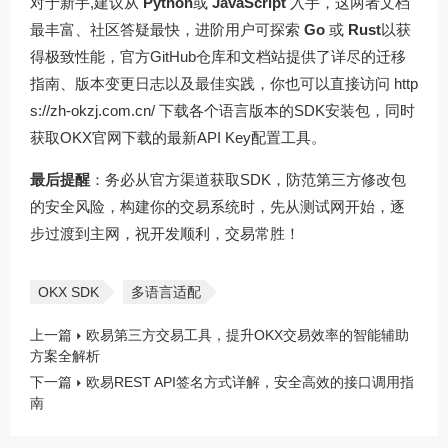
对于新手,建议从
Python
或
JavaScript
入手，这两者文档
最丰富、社区答疑最快，进阶用户可探索
Go
或
Rust
以获
得极致性能，官方GitHub仓库和文档站提供了详尽的迁移
指南、版本变更日志以及最佳实践，你也可以直接访问
http
s://zh-okzj.com.cn/
下载各个语言版本的SDK安装包，同时
获取OKX官网下载的最新API Key配置工具。
最后提醒
：务必从官方渠道获取SDK，防范第三方修改包
的安全风险，构建你的交易系统时，先从测试网开始，逐
步过渡到主网，祝开发顺利，交易常胜！
OKX SDK
多语言适配
上一篇
欧易第三方交易工具，提升OKX交易效率的智能辅助
方案全解析
下一篇
欧易REST API签名方式详解，安全高效的接口调用指
南