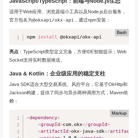
JavaScript/TypeScript：前端与Node.js生态
适用于Web应用、浏览器端小工具以及Node.js后台服务，
官方包名为
@okxapi/okx-api
，通过npm安装：
Bash
npm 
install
 @okxapi/okx-api
亮点
：TypeScript类型定义完备，方便IDE智能提示；Web
Socket支持实时数据推送。
Java & Kotlin：企业级应用的稳定支柱
Java SDK适合大型交易系统、风控平台，它基于OkHttp和
Jackson构建，提供了同步与异步两种调用方式，Maven依
赖：
Markup
<
dependency
>
<
groupId
>
com.okx
</
groupId
>
<
artifactId
>
okx-java-sdk
</
artifactId
<
version
>
1.0.0
</
version
>