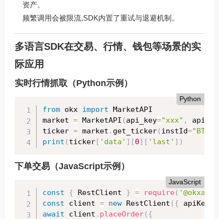
资产。
频繁调用会被限流,SDK内置了重试与退避机制。
多语言SDK在交易、行情、钱包等场景的实
际应用
实时行情抓取（Python示例）
Python
from
 okx 
import
 MarketAPI

market 
=
 MarketAPI
(
api_key
=
"xxx"
,
 api_se
ticker 
=
 market
.
get_ticker
(
instId
=
"BTC-U
print
(
ticker
[
'data'
]
[
0
]
[
'last'
]
)
下单交易（JavaScript示例）
JavaScript
const
{
 RestClient 
}
=
require
(
'@okxapi/
const
 client 
=
new
RestClient
(
{
 apiKey
,
 
await
 client
.
placeOrder
(
{