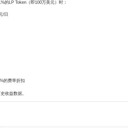
LP Token（即100万美元）时：
元/日
5%的费率折扣
历史收益数据。