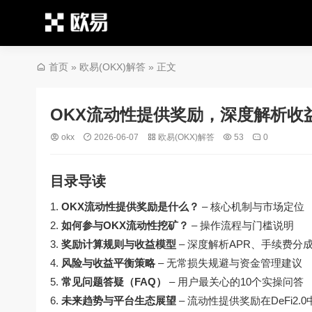
首页
»
欧易(OKX)解答
» 正文
OKX流动性提供奖励，深度解析收
okx
2026-06-07
欧易(OKX)解答
53
0
目录导读
OKX流动性提供奖励是什么？
– 核心机制与市场定位
如何参与OKX流动性挖矿？
– 操作流程与门槛说明
奖励计算规则与收益模型
– 深度解析APR、手续费分
风险与收益平衡策略
– 无常损失规避与资金管理建议
常见问题答疑（FAQ）
– 用户最关心的10个实操问答
未来趋势与平台生态展望
– 流动性提供奖励在DeFi2.