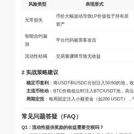
风险类型
表现形式
币价大幅波动导致LP价值低于持有原
无常损失
资产
智能合约漏
平台代码被黑客攻击
洞
流动性枯竭
交易量骤降导致无收益
2 实战策略建议
稳定币套利
：将USDT和USDC分别注入50:50的池
主流币轮动
：BTC价格低位时注入BTC/USDT池，高位
周期定投
：每周固定注入小额资金（如200 USDT）
常见问题答疑（FAQ）
Q1：流动性提供奖励的收益需要交税吗？