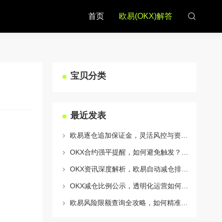
首页
欧易(OKX)解答
宝贝分类
最近发表
欧易逐仓追加保证金，灵活风控与资金利用的终极指南
OKX合约强平提醒，如何避免触发？深度解析风控机制与应对策略
OKX资讯深度解析，欧易自动减仓排队机制全攻略
OKX减仓比例公示，透明化运营如何重塑用户信任与市场格局
欧易风险限额查询全攻略，如何精准管理您的OKX交易风险？