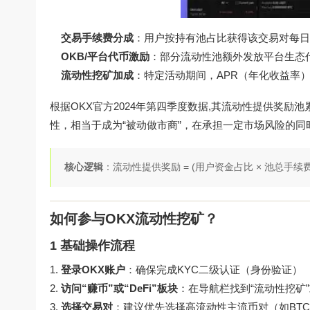
交易手续费分成
：用户按持有池占比获得该交易对每日产
OKB/平台代币激励
：部分流动性池额外发放平台生态
流动性挖矿加成
：特定活动期间，APR（年化收益率）可
根据OKX官方2024年第四季度数据,其流动性提供奖励
性，相当于成为“被动做市商”，在承担一定市场风险的同
核心逻辑
：流动性提供奖励 = (用户资金占比 × 池总手续费
如何参与OKX流动性挖矿？
1 基础操作流程
登录OKX账户
：确保完成KYC二级认证（身份验证）
访问“赚币”或“DeFi”板块
：在导航栏找到“流动性挖矿”或“OK
选择交易对
：建议优先选择高流动性主流币对（如BTC/U