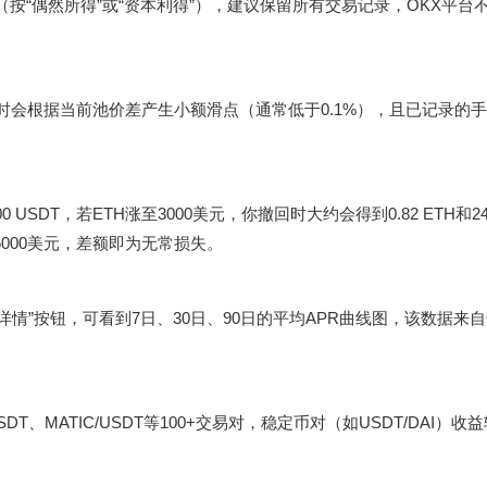
按“偶然所得”或“资本利得”），建议保留所有交易记录，OKX平台
赎回时会根据当前池价差产生小额滑点（通常低于0.1%），且已记录的
 USDT，若ETH涨至3000美元，你撤回时大约会得到0.82 ETH和246
=5000美元，差额即为无常损失。
详情”按钮，可看到7日、30日、90日的平均APR曲线图，该数据来自
/USDT、MATIC/USDT等100+交易对，稳定币对（如USDT/DAI）