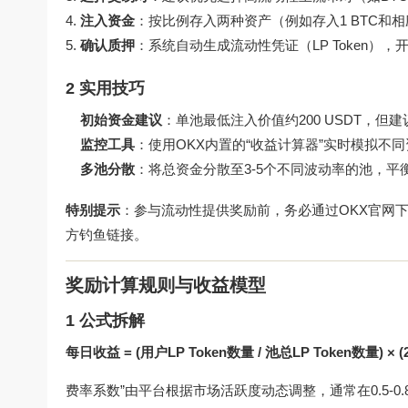
注入资金
：按比例存入两种资产（例如存入1 BTC和相
确认质押
：系统自动生成流动性凭证（LP Token）
2 实用技巧
初始资金建议
：单池最低注入价值约200 USDT，但建
监控工具
：使用OKX内置的“收益计算器”实时模拟不
多池分散
：将总资金分散至3-5个不同波动率的池，平
特别提示
：参与流动性提供奖励前，务必通过
OKX官网
方钓鱼链接。
奖励计算规则与收益模型
1 公式拆解
每日收益 = (用户LP Token数量 / 池总LP Token数量) 
费率系数”由平台根据市场活跃度动态调整，通常在0.5-0.