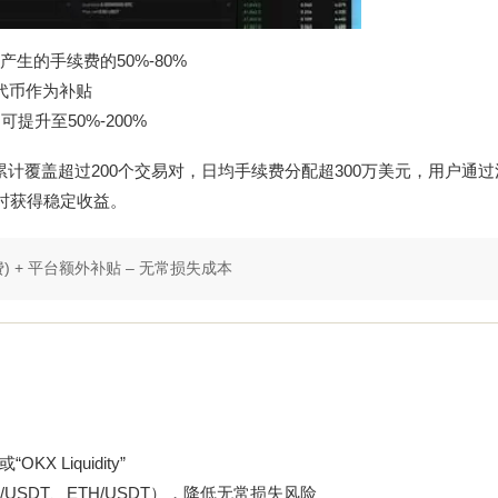
生的手续费的50%-80%
代币作为补贴
提升至50%-200%
池累计覆盖超过200个交易对，日均手续费分配超300万美元，用户通
时获得稳定收益。
) + 平台额外补贴 – 无常损失成本
X Liquidity”
SDT、ETH/USDT），降低无常损失风险