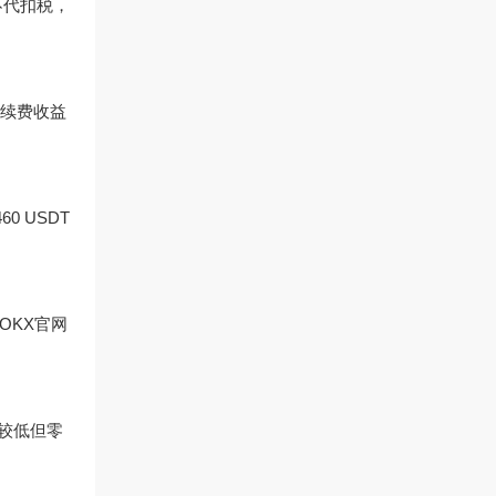
不代扣税，
手续费收益
0 USDT
OKX官网
收益较低但零