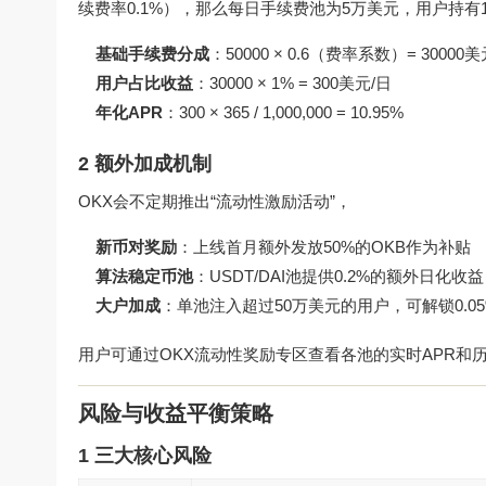
续费率0.1%），那么每日手续费池为5万美元，用户持有1%的
基础手续费分成
：50000 × 0.6（费率系数）= 30000美
用户占比收益
：30000 × 1% = 300美元/日
年化APR
：300 × 365 / 1,000,000 = 10.95%
2 额外加成机制
OKX会不定期推出“流动性激励活动”，
新币对奖励
：上线首月额外发放50%的OKB作为补贴
算法稳定币池
：USDT/DAI池提供0.2%的额外日化收益
大户加成
：单池注入超过50万美元的用户，可解锁0.0
用户可通过
OKX流动性奖励专区
查看各池的实时APR和
风险与收益平衡策略
1 三大核心风险