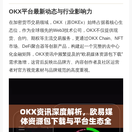
OKX平台最新动态与行业影响力
在加密货币交易领域，OKX（原OKEx）始终占据着核心生
态位，作为全球领先的Web3技术公司，OKX不仅提供现
货、合约、期权等主流交易服务，更通过OKX Chain、NFT
市场、DeFi聚合器等创新产品，构建起一个完整的去中心
化金融矩阵，OKX资讯中频繁提及的“欧易媒体资源包下载”
需求激增，这背后反映出品牌方、内容创作者及社区运营
者对官方视觉素材与品牌规范的高度重视。