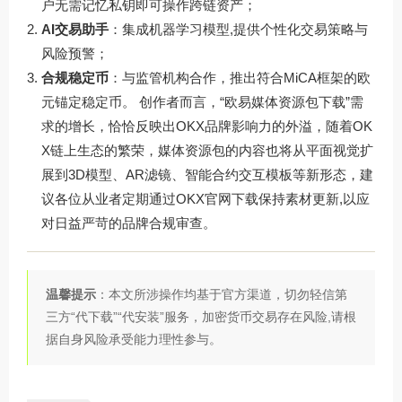
户无需记忆私钥即可操作跨链资产；
AI交易助手
：集成机器学习模型,提供个性化交易策略与
风险预警；
合规稳定币
：与监管机构合作，推出符合MiCA框架的欧
元锚定稳定币。 创作者而言，“欧易媒体资源包下载”需
求的增长，恰恰反映出OKX品牌影响力的外溢，随着OK
X链上生态的繁荣，媒体资源包的内容也将从平面视觉扩
展到3D模型、AR滤镜、智能合约交互模板等新形态，建
议各位从业者定期通过
OKX官网下载
保持素材更新,以应
对日益严苛的品牌合规审查。
温馨提示
：本文所涉操作均基于官方渠道，切勿轻信第
三方“代下载”“代安装”服务，加密货币交易存在风险,请根
据自身风险承受能力理性参与。