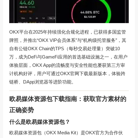
OKX平台在2025年持续强化合规化进程，已获得多国监管
牌照，并推出“OKX VIP会员体系”与“机构级托管服务”，其
自有公链OKX Chain的TPS（每秒交易处理量）突破10
万，成为DeFi与GameFi应用的首选基础设施之一，在用户
体验层面，OKX App的流畅度与安全性能也屡获第三方审
计机构好评，用户可通过
OKX官网下载
最新版本，体验跨
链桥、DApp浏览器等进阶功能。
欧易媒体资源包下载指南：获取官方素材的
正确姿势
什么是欧易媒体资源包？
欧易媒体资源包（OKX Media Kit）是OKX官方为合作伙