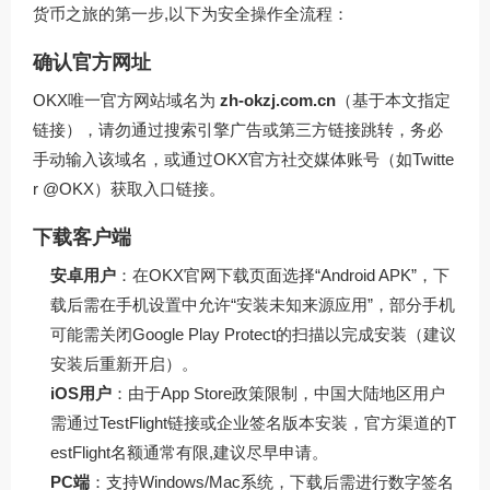
货币之旅的第一步,以下为安全操作全流程：
确认官方网址
OKX唯一官方网站域名为
zh-okzj.com.cn
（基于本文指定
链接），请勿通过搜索引擎广告或第三方链接跳转，务必
手动输入该域名，或通过OKX官方社交媒体账号（如Twitte
r @OKX）获取入口链接。
下载客户端
安卓用户
：在
OKX官网下载
页面选择“Android APK”，下
载后需在手机设置中允许“安装未知来源应用”，部分手机
可能需关闭Google Play Protect的扫描以完成安装（建议
安装后重新开启）。
iOS用户
：由于App Store政策限制，中国大陆地区用户
需通过TestFlight链接或企业签名版本安装，官方渠道的T
estFlight名额通常有限,建议尽早申请。
PC端
：支持Windows/Mac系统，下载后需进行数字签名