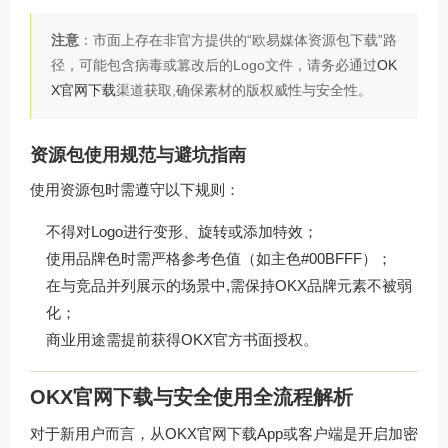
注意
：市面上存在非官方提供的“欧易媒体资源包下载”路
径，可能包含病毒或篡改后的Logo文件，请务必通过
OK
X官网下载
渠道获取,确保素材的版权威性与安全性。
资源包使用规范与避坑指南
使用资源包时需遵守以下规则：
不得对Logo进行变形、旋转或添加特效；
使用品牌色时需严格参考色值（如主色#00BFFF）；
在与竞品并列展示的场景中,需保持OKX品牌元素不被弱
化；
商业用途需提前获得OKX官方书面授权。
OKX官网下载与安全使用全流程解析
对于新用户而言，从
OKX官网下载
App或客户端是开启加密