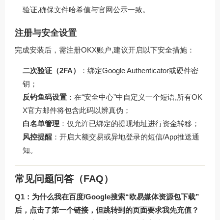
验证,确保文件哈希值与官网公示一致。
注册与安全设置
完成安装后，需注册OKX账户,建议开启以下安全措施：
二次验证（2FA）
：绑定Google Authenticator或硬件密
钥；
反钓鱼码设置
：在“安全中心”中自定义一个短语,所有OK
X官方邮件将包含此码以辨真伪；
白名单管理
：仅允许已绑定的提现地址进行资金转移；
风控提醒
：开启大额交易或异地登录的短信/App推送通
知。
常见问题问答（FAQ）
Q1：为什么我在百度/Google搜索“欧易媒体资源包下载”
后，点击了第一个链接，但跳转到的页面要求我先充值？